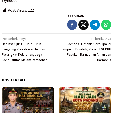
Wyndoee
Post Views:
122
SEBARKAN
Navigasi
Pos sebelumnya
Pos berikutnya
Babinsa Ujung Gurun Turun
Komsos Humanis Sertu Ipal di
pos
Langsung Koordinasi dengan
Kampung Pondok, Koramil 01 PBU
Perangkat Kelurahan, Jaga
Pastikan Ramadhan Aman dan
Kondusifitas Malam Ramadhan
Harmonis
POS TERKAIT