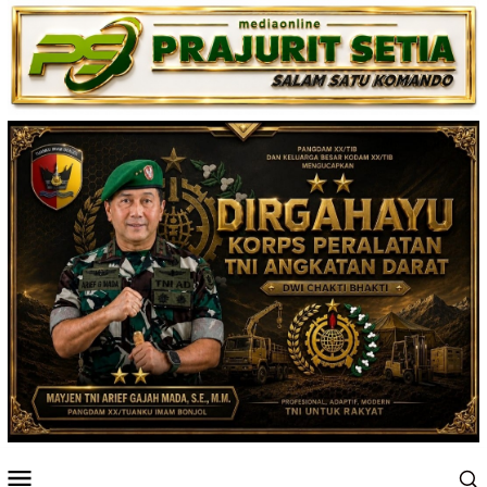
Loncat
ke
konten
Menu