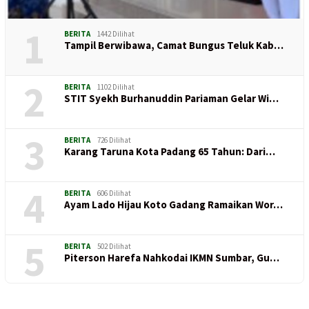
1
BERITA
1442 Dilihat
Tampil Berwibawa, Camat Bungus Teluk Kab…
2
BERITA
1102 Dilihat
STIT Syekh Burhanuddin Pariaman Gelar Wi…
3
BERITA
726 Dilihat
Karang Taruna Kota Padang 65 Tahun: Dari…
4
BERITA
606 Dilihat
Ayam Lado Hijau Koto Gadang Ramaikan Wor…
5
BERITA
502 Dilihat
Piterson Harefa Nahkodai IKMN Sumbar, Gu…