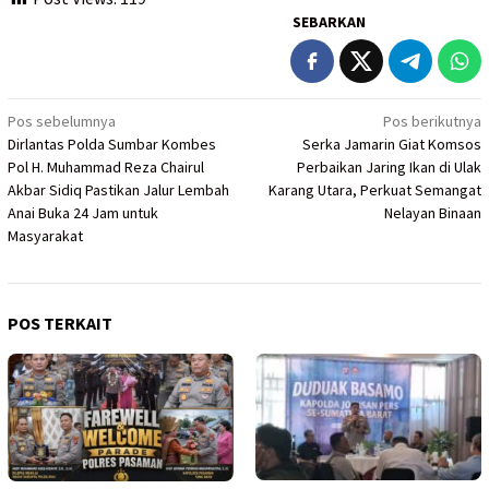
SEBARKAN
Navigasi
Pos sebelumnya
Pos berikutnya
Dirlantas Polda Sumbar Kombes
Serka Jamarin Giat Komsos
pos
Pol H. Muhammad Reza Chairul
Perbaikan Jaring Ikan di Ulak
Akbar Sidiq Pastikan Jalur Lembah
Karang Utara, Perkuat Semangat
Anai Buka 24 Jam untuk
Nelayan Binaan
Masyarakat
POS TERKAIT