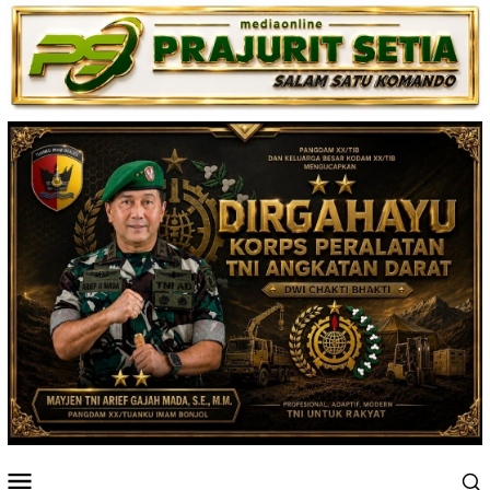
Loncat
ke
konten
Menu