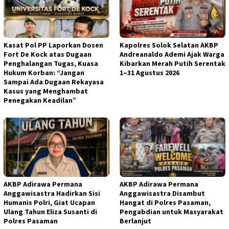
Kasat Pol PP Laporkan Dosen
Kapolres Solok Selatan AKBP
Fort De Kock atas Dugaan
Andreanaldo Ademi Ajak Warga
Penghalangan Tugas, Kuasa
Kibarkan Merah Putih Serentak
Hukum Korban: “Jangan
1–31 Agustus 2026
Sampai Ada Dugaan Rekayasa
Kasus yang Menghambat
Penegakan Keadilan”
AKBP Adirawa Permana
AKBP Adirawa Permana
Anggawisastra Hadirkan Sisi
Anggawisastra Disambut
Humanis Polri, Giat Ucapan
Hangat di Polres Pasaman,
Ulang Tahun Eliza Susanti di
Pengabdian untuk Masyarakat
Polres Pasaman
Berlanjut