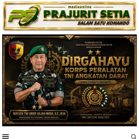
Loncat
ke
konten
Menu