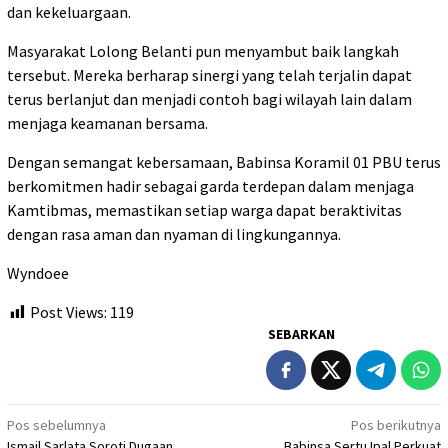
dan kekeluargaan.
Masyarakat Lolong Belanti pun menyambut baik langkah
tersebut. Mereka berharap sinergi yang telah terjalin dapat
terus berlanjut dan menjadi contoh bagi wilayah lain dalam
menjaga keamanan bersama.
Dengan semangat kebersamaan, Babinsa Koramil 01 PBU terus
berkomitmen hadir sebagai garda terdepan dalam menjaga
Kamtibmas, memastikan setiap warga dapat beraktivitas
dengan rasa aman dan nyaman di lingkungannya.
Wyndoee
Post Views:
119
SEBARKAN
Navigasi
Pos sebelumnya
Pos berikutnya
Ismail Sarlata Soroti Dugaan
Babinsa Sertu Ipal Perkuat