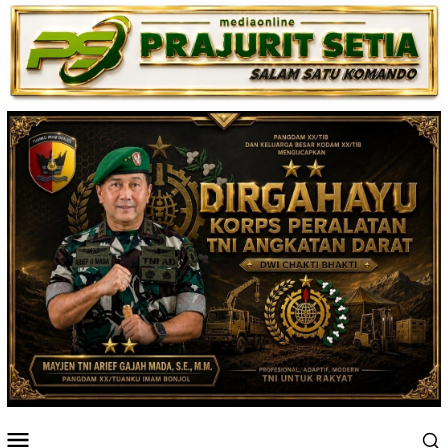
Loncat
ke
konten
Menu