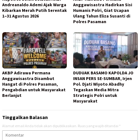
Andreanaldo Ademi Ajak Warga
Anggawisastra Hadirkan Sisi
Kibarkan Merah Putih Serentak
Humanis Polri, Giat Ucapan
1–31 Agustus 2026
Ulang Tahun Eliza Susanti di
Polres Pasaman
AKBP Adirawa Permana
DUDUAK BASAMO KAPOLDA JO
Anggawisastra Disambut
INSAN PERS SE-SUMBAR, Irjen
Hangat di Polres Pasaman,
Pol. Djati Wiyoto Abadhy
Pengabdian untuk Masyarakat
Tegaskan Media Mitra
Berlanjut
Strategis Polri untuk
Masyarakat
Tinggalkan Balasan
Alamat email Anda tidak akan dipublikasikan.
Ruas yang wajib ditandai
*