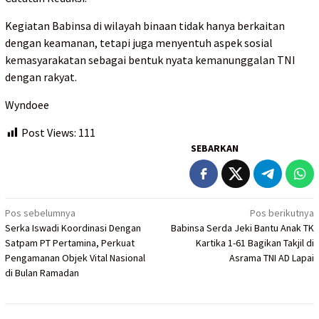
Kegiatan Babinsa di wilayah binaan tidak hanya berkaitan
dengan keamanan, tetapi juga menyentuh aspek sosial
kemasyarakatan sebagai bentuk nyata kemanunggalan TNI
dengan rakyat.
Wyndoee
Post Views:
111
SEBARKAN
Navigasi
Pos sebelumnya
Pos berikutnya
Serka Iswadi Koordinasi Dengan
Babinsa Serda Jeki Bantu Anak TK
pos
Satpam PT Pertamina, Perkuat
Kartika 1-61 Bagikan Takjil di
Pengamanan Objek Vital Nasional
Asrama TNI AD Lapai
di Bulan Ramadan