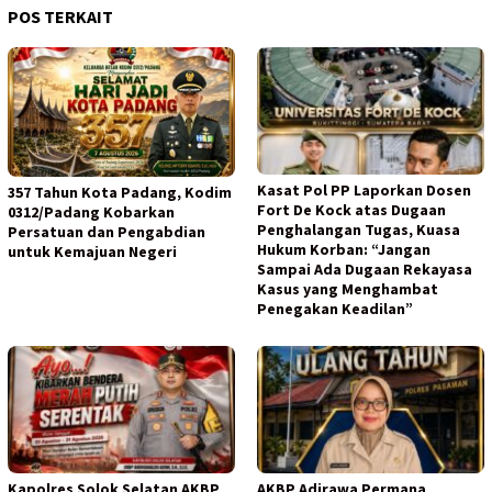
POS TERKAIT
Kasat Pol PP Laporkan Dosen
357 Tahun Kota Padang, Kodim
Fort De Kock atas Dugaan
0312/Padang Kobarkan
Penghalangan Tugas, Kuasa
Persatuan dan Pengabdian
Hukum Korban: “Jangan
untuk Kemajuan Negeri
Sampai Ada Dugaan Rekayasa
Kasus yang Menghambat
Penegakan Keadilan”
Kapolres Solok Selatan AKBP
AKBP Adirawa Permana