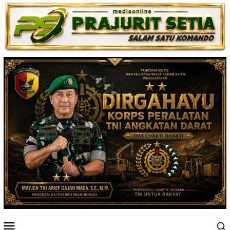
Loncat
ke
konten
Menu