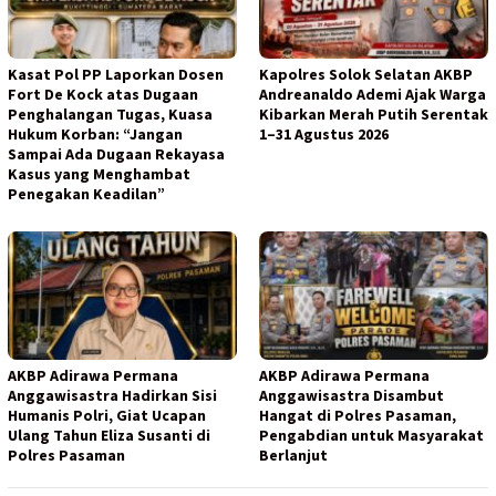
Kasat Pol PP Laporkan Dosen
Kapolres Solok Selatan AKBP
Fort De Kock atas Dugaan
Andreanaldo Ademi Ajak Warga
Penghalangan Tugas, Kuasa
Kibarkan Merah Putih Serentak
Hukum Korban: “Jangan
1–31 Agustus 2026
Sampai Ada Dugaan Rekayasa
Kasus yang Menghambat
Penegakan Keadilan”
AKBP Adirawa Permana
AKBP Adirawa Permana
Anggawisastra Hadirkan Sisi
Anggawisastra Disambut
Humanis Polri, Giat Ucapan
Hangat di Polres Pasaman,
Ulang Tahun Eliza Susanti di
Pengabdian untuk Masyarakat
Polres Pasaman
Berlanjut