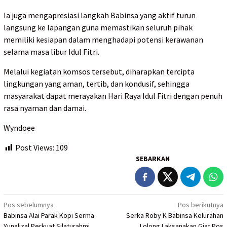
Ia juga mengapresiasi langkah Babinsa yang aktif turun
langsung ke lapangan guna memastikan seluruh pihak
memiliki kesiapan dalam menghadapi potensi kerawanan
selama masa libur Idul Fitri.
Melalui kegiatan komsos tersebut, diharapkan tercipta
lingkungan yang aman, tertib, dan kondusif, sehingga
masyarakat dapat merayakan Hari Raya Idul Fitri dengan penuh
rasa nyaman dan damai.
Wyndoee
Post Views:
109
SEBARKAN
Navigasi
Pos sebelumnya
Pos berikutnya
Babinsa Alai Parak Kopi Serma
Serka Roby K Babinsa Kelurahan
pos
Yunalizal Perkuat Silaturahmi
Lolong Laksanakan Giat Pos