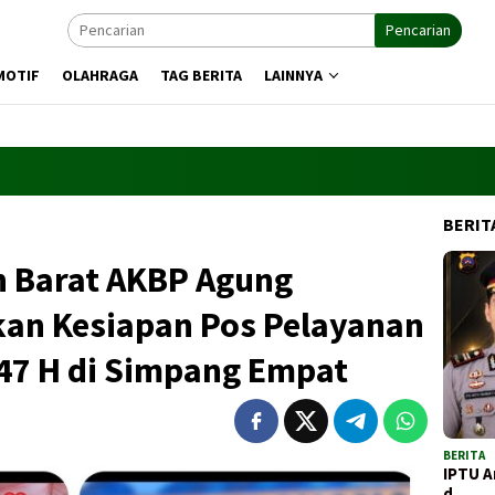
Pencarian
MOTIF
OLAHRAGA
TAG BERITA
LAINNYA
BERIT
 Barat AKBP Agung
kan Kesiapan Pos Pelayanan
47 H di Simpang Empat
BERITA
IPTU A
d…