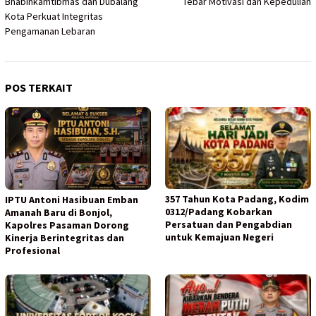
Bhabinkamtibmas dan Dubalang
Tebar Motivasi dan Kepedulian
Kota Perkuat Integritas
Pengamanan Lebaran
POS TERKAIT
357 Tahun Kota Padang, Kodim
IPTU Antoni Hasibuan Emban
0312/Padang Kobarkan
Amanah Baru di Bonjol,
Persatuan dan Pengabdian
Kapolres Pasaman Dorong
untuk Kemajuan Negeri
Kinerja Berintegritas dan
Profesional