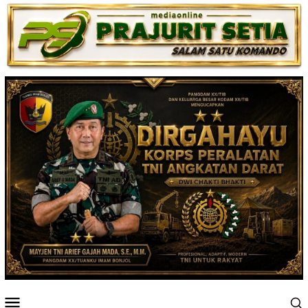
Loncat
ke
konten
Menu