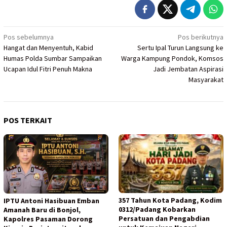
Navigasi
Pos sebelumnya
Pos berikutnya
Hangat dan Menyentuh, Kabid
Sertu Ipal Turun Langsung ke
pos
Humas Polda Sumbar Sampaikan
Warga Kampung Pondok, Komsos
Ucapan Idul Fitri Penuh Makna
Jadi Jembatan Aspirasi
Masyarakat
POS TERKAIT
357 Tahun Kota Padang, Kodim
IPTU Antoni Hasibuan Emban
0312/Padang Kobarkan
Amanah Baru di Bonjol,
Persatuan dan Pengabdian
Kapolres Pasaman Dorong