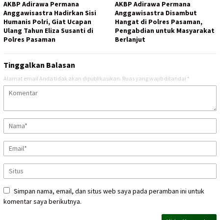
AKBP Adirawa Permana
AKBP Adirawa Permana
Anggawisastra Hadirkan Sisi
Anggawisastra Disambut
Humanis Polri, Giat Ucapan
Hangat di Polres Pasaman,
Ulang Tahun Eliza Susanti di
Pengabdian untuk Masyarakat
Polres Pasaman
Berlanjut
Tinggalkan Balasan
Alamat email Anda tidak akan dipublikasikan.
Ruas yang wajib ditandai
*
Simpan nama, email, dan situs web saya pada peramban ini untuk
komentar saya berikutnya.