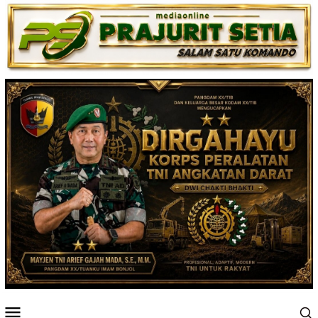
Loncat
ke
konten
Menu