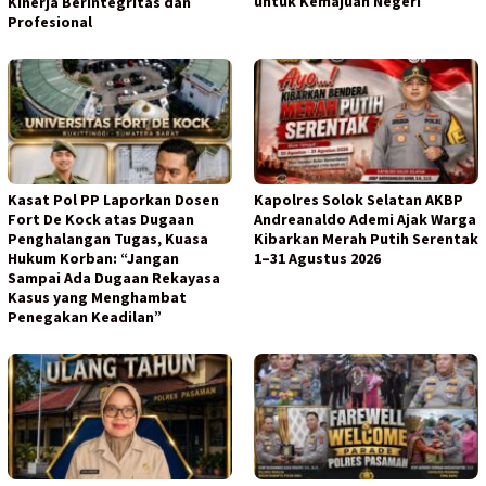
untuk Kemajuan Negeri
Kinerja Berintegritas dan
Profesional
Kasat Pol PP Laporkan Dosen
Kapolres Solok Selatan AKBP
Fort De Kock atas Dugaan
Andreanaldo Ademi Ajak Warga
Penghalangan Tugas, Kuasa
Kibarkan Merah Putih Serentak
Hukum Korban: “Jangan
1–31 Agustus 2026
Sampai Ada Dugaan Rekayasa
Kasus yang Menghambat
Penegakan Keadilan”