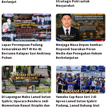
Strategis Polri untuk
Berlanjut
Masyarakat
Lapas Perempuan Padang
Menjaga Masa Depan Sumbar:
Semarakkan HUT RI Ke-81
Rispondi Suarakan Peran
Bersama Kalapas Susi Andriany
Media dan Penegakan Hukum
Pohan
Berkelanjutan
Di Lapangan Mako Lanud Sutan
Yamaha Cup Race Seri 2 di
Sjahrir, Upacara Bendera Jadi
Apron Lanud Sutan Sjahrir
Momentum Rawat Disiplin dan
Padang, Lanud Dukung Giat