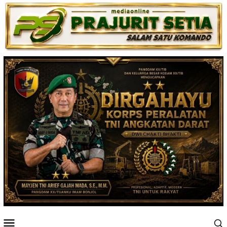
Loncat
ke
konten
Menu