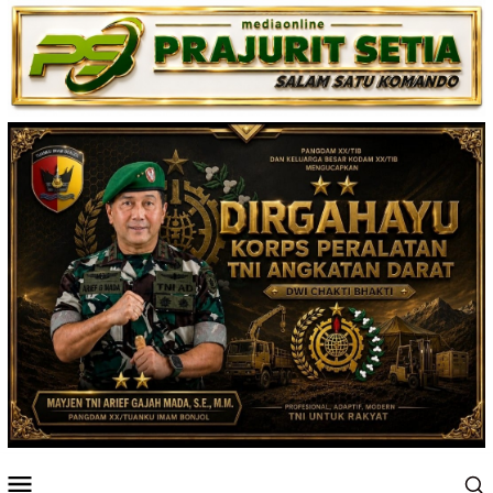
Loncat
ke
konten
Menu