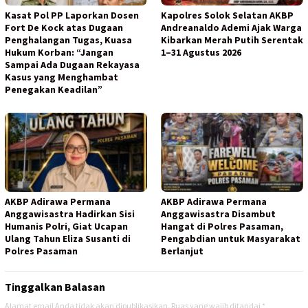
Kasat Pol PP Laporkan Dosen
Kapolres Solok Selatan AKBP
Fort De Kock atas Dugaan
Andreanaldo Ademi Ajak Warga
Penghalangan Tugas, Kuasa
Kibarkan Merah Putih Serentak
Hukum Korban: “Jangan
1–31 Agustus 2026
Sampai Ada Dugaan Rekayasa
Kasus yang Menghambat
Penegakan Keadilan”
AKBP Adirawa Permana
AKBP Adirawa Permana
Anggawisastra Hadirkan Sisi
Anggawisastra Disambut
Humanis Polri, Giat Ucapan
Hangat di Polres Pasaman,
Ulang Tahun Eliza Susanti di
Pengabdian untuk Masyarakat
Polres Pasaman
Berlanjut
Tinggalkan Balasan
Alamat email Anda tidak akan dipublikasikan.
Ruas yang wajib ditandai
*