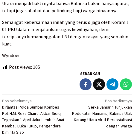
Utara menjadi bukti nyata bahwa Babinsa bukan hanya aparat,
tetapi juga sahabat dan pelindung bagi warga binaannya.
Semangat kebersamaan inilah yang terus dijaga oleh Koramil
01 PBU dalam menjalankan tugas kewilayahan, demi
terciptanya kemanunggalan TNI dengan rakyat yang semakin
kuat.
Wyndoee
Post Views:
105
SEBARKAN
Navigasi
Pos sebelumnya
Pos berikutnya
Dirlantas Polda Sumbar Kombes
Serka Jamarin Tunjukkan
pos
Pol. H.M. Reza Chairul Akbar Sidiq
Kedekatan Humanis, Babinsa Ulak
Tegaskan 1 April Jalur Lembah Anai
Karang Utara Aktif Bersosialisasi
Kembali Buka Tutup, Pengendara
dengan Warga
Diminta Siap