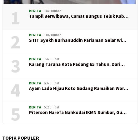
1
BERITA
1443 Dilihat
Tampil Berwibawa, Camat Bungus Teluk Kab…
2
BERITA
1102 Dilihat
STIT Syekh Burhanuddin Pariaman Gelar Wi…
3
BERITA
726 Dilihat
Karang Taruna Kota Padang 65 Tahun: Dari…
4
BERITA
606 Dilihat
Ayam Lado Hijau Koto Gadang Ramaikan Wor…
5
BERITA
502 Dilihat
Piterson Harefa Nahkodai IKMN Sumbar, Gu…
TOPIK POPULER