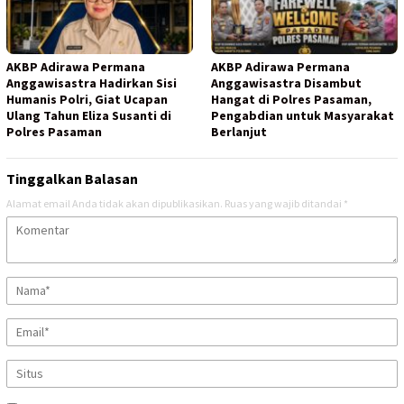
AKBP Adirawa Permana
AKBP Adirawa Permana
Anggawisastra Hadirkan Sisi
Anggawisastra Disambut
Humanis Polri, Giat Ucapan
Hangat di Polres Pasaman,
Ulang Tahun Eliza Susanti di
Pengabdian untuk Masyarakat
Polres Pasaman
Berlanjut
Tinggalkan Balasan
Alamat email Anda tidak akan dipublikasikan.
Ruas yang wajib ditandai
*