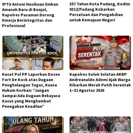
357 Tahun Kota Padang, Kodim
IPTU Antoni Hasibuan Emban
0312/Padang Kobarkan
Amanah Baru di Bonjol,
Persatuan dan Pengabdian
Kapolres Pasaman Dorong
untuk Kemajuan Negeri
Kinerja Berintegritas dan
Profesional
Kasat Pol PP Laporkan Dosen
Kapolres Solok Selatan AKBP
Fort De Kock atas Dugaan
Andreanaldo Ademi Ajak Warga
Penghalangan Tugas, Kuasa
Kibarkan Merah Putih Serentak
Hukum Korban: “Jangan
1–31 Agustus 2026
Sampai Ada Dugaan Rekayasa
Kasus yang Menghambat
Penegakan Keadilan”