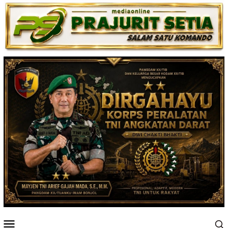
Loncat
ke
konten
Menu