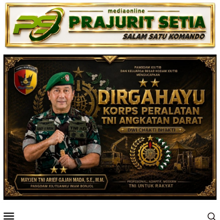
Loncat
ke
konten
Menu