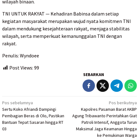
wilayah binaan.
TNI UNTUK RAKYAT — Kehadiran Babinsa dalam setiap
kegiatan masyarakat merupakan wujud nyata komitmen TNI
dalam mendukung kesejahteraan rakyat, menjaga stabilitas
wilayah, serta memperkuat kemanunggalan TNI dengan
rakyat.
Penulis: Wyndoee
Post Views:
99
SEBARKAN
Navigasi
Pos sebelumnya
Pos berikutnya
Sertu Koko Afriandi Dampingi
Kapolres Pasaman Barat AKBP
pos
Pembagian Beras di Olo, Pastikan
Agung Tribawanto Perintahkan Giat
Bantuan Tepat Sasaran hingga RT
Patroli Intensif, Anggota Turun
03
Maksimal Jaga Keamanan Hingga
ke Pemukiman Warga