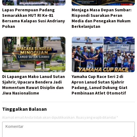
Lapas Perempuan Padang
Menjaga Masa Depan Sumbar:
Semarakkan HUT RI Ke-81
Rispondi Suarakan Peran
Bersama Kalapas Susi Andriany
Media dan Penegakan Hukum
Pohan
Berkelanjutan
Di Lapangan Mako Lanud Sutan
Yamaha Cup Race Seri 2 di
Sjahrir, Upacara Bendera Jadi
Apron Lanud Sutan Sjahrir
Momentum Rawat Disiplin dan
Padang, Lanud Dukung Giat
Jiwa Nasionalisme
Pembinaan Atlet Otomotif
Tinggalkan Balasan
Alamat email Anda tidak akan dipublikasikan.
Ruas yang wajib ditandai
*