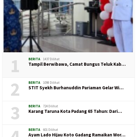
1
BERITA
1437 Dilihat
Tampil Berwibawa, Camat Bungus Teluk Kab…
2
BERITA
1098 Dilihat
STIT Syekh Burhanuddin Pariaman Gelar Wi…
3
BERITA
724 Dilihat
Karang Taruna Kota Padang 65 Tahun: Dari…
4
BERITA
601 Dilihat
Ayam Lado Hijau Koto Gadang Ramaikan Wor…