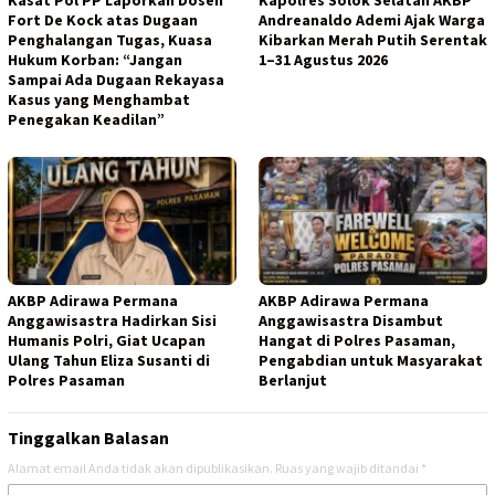
Fort De Kock atas Dugaan
Andreanaldo Ademi Ajak Warga
Penghalangan Tugas, Kuasa
Kibarkan Merah Putih Serentak
Hukum Korban: “Jangan
1–31 Agustus 2026
Sampai Ada Dugaan Rekayasa
Kasus yang Menghambat
Penegakan Keadilan”
AKBP Adirawa Permana
AKBP Adirawa Permana
Anggawisastra Hadirkan Sisi
Anggawisastra Disambut
Humanis Polri, Giat Ucapan
Hangat di Polres Pasaman,
Ulang Tahun Eliza Susanti di
Pengabdian untuk Masyarakat
Polres Pasaman
Berlanjut
Tinggalkan Balasan
Alamat email Anda tidak akan dipublikasikan.
Ruas yang wajib ditandai
*