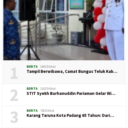
1
BERITA
1442 Dilihat
Tampil Berwibawa, Camat Bungus Teluk Kab…
2
BERITA
1102 Dilihat
STIT Syekh Burhanuddin Pariaman Gelar Wi…
3
BERITA
726 Dilihat
Karang Taruna Kota Padang 65 Tahun: Dari…