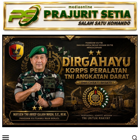
Loncat
ke
konten
Menu