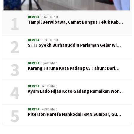
1
BERITA
1440 Dilihat
Tampil Berwibawa, Camat Bungus Teluk Kab…
2
BERITA
1099 Dilihat
STIT Syekh Burhanuddin Pariaman Gelar Wi…
3
BERITA
724 Dilihat
Karang Taruna Kota Padang 65 Tahun: Dari…
4
BERITA
601 Dilihat
Ayam Lado Hijau Koto Gadang Ramaikan Wor…
5
BERITA
499 Dilihat
Piterson Harefa Nahkodai IKMN Sumbar, Gu…