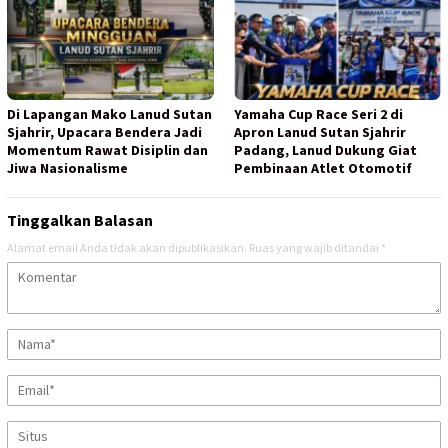
Di Lapangan Mako Lanud Sutan
Yamaha Cup Race Seri 2 di
Sjahrir, Upacara Bendera Jadi
Apron Lanud Sutan Sjahrir
Momentum Rawat Disiplin dan
Padang, Lanud Dukung Giat
Jiwa Nasionalisme
Pembinaan Atlet Otomotif
Tinggalkan Balasan
Alamat email Anda tidak akan dipublikasikan.
Ruas yang wajib ditandai
*