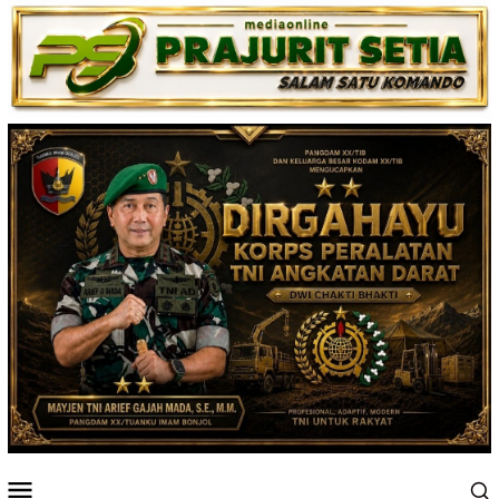
Loncat
ke
konten
Menu