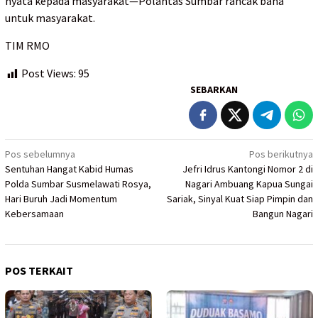
nyata kepada masyarakat—Polantas Sumbar rancak bana
untuk masyarakat.
TIM RMO
Post Views:
95
SEBARKAN
Navigasi
Pos sebelumnya
Pos berikutnya
Sentuhan Hangat Kabid Humas
Jefri Idrus Kantongi Nomor 2 di
pos
Polda Sumbar Susmelawati Rosya,
Nagari Ambuang Kapua Sungai
Hari Buruh Jadi Momentum
Sariak, Sinyal Kuat Siap Pimpin dan
Kebersamaan
Bangun Nagari
POS TERKAIT