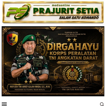
Loncat
ke
konten
Menu