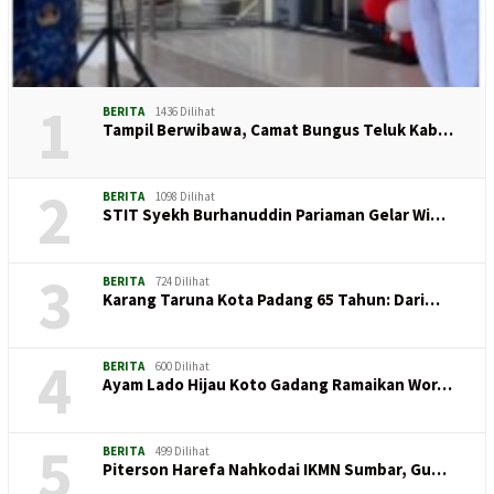
1
BERITA
1436 Dilihat
Tampil Berwibawa, Camat Bungus Teluk Kab…
2
BERITA
1098 Dilihat
STIT Syekh Burhanuddin Pariaman Gelar Wi…
3
BERITA
724 Dilihat
Karang Taruna Kota Padang 65 Tahun: Dari…
4
BERITA
600 Dilihat
Ayam Lado Hijau Koto Gadang Ramaikan Wor…
5
BERITA
499 Dilihat
Piterson Harefa Nahkodai IKMN Sumbar, Gu…