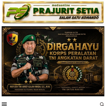
Loncat
ke
konten
Menu