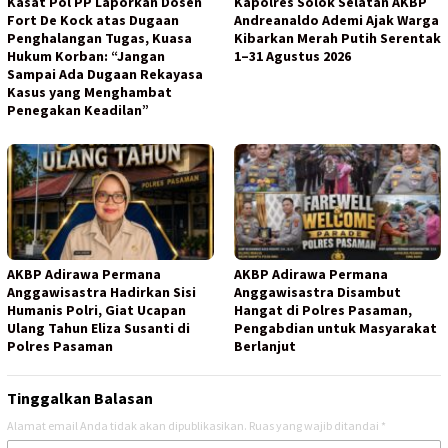
Kasat Pol PP Laporkan Dosen
Kapolres Solok Selatan AKBP
Fort De Kock atas Dugaan
Andreanaldo Ademi Ajak Warga
Penghalangan Tugas, Kuasa
Kibarkan Merah Putih Serentak
Hukum Korban: “Jangan
1–31 Agustus 2026
Sampai Ada Dugaan Rekayasa
Kasus yang Menghambat
Penegakan Keadilan”
AKBP Adirawa Permana
AKBP Adirawa Permana
Anggawisastra Hadirkan Sisi
Anggawisastra Disambut
Humanis Polri, Giat Ucapan
Hangat di Polres Pasaman,
Ulang Tahun Eliza Susanti di
Pengabdian untuk Masyarakat
Polres Pasaman
Berlanjut
Tinggalkan Balasan
Alamat email Anda tidak akan dipublikasikan.
Ruas yang wajib ditandai
*