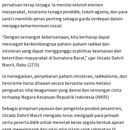
persatuan tetap terjaga. Ia menilai seluruh elemen
masyarakat, terutama tenaga pendidik, tokoh agama, dan para
santri memiliki peran penting sebagai garda terdepan dalam
menjaga keharmonisan sosial.
“Dengan semangat kebersamaan, kita berharap dapat
mencegah berkembangnya paham-paham radikal dan
intoleran yang dapat mengganggu stabilitas keamanan dan
ketertiban masyarakat di Sumatera Barat,” ujar Ustadz Dahril
Masril, Rabu (27/5).
Ia menegaskan, penyebaran paham intoleran, radikalisme, dan
terorisme harus dilawan secara bersama-sama melalui
penguatan nilai keagamaan yang damai dan semangat cinta
terhadap Negara Kesatuan Republik Indonesia (NKRI).
Sebagai pimpinan yayasan dan pengelola pondok pesantren,
Ustadz Dahril Masril mengaku terus mengajak para jemaah
serta peserta didik untuk menolak keras segala bentuk ajaran
yang menyimpang dari nilai-nilai Islam yang rahmatan lil