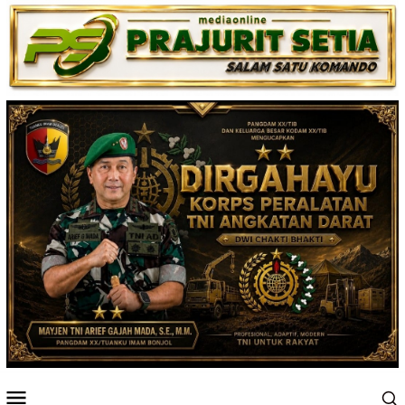
Loncat
ke
konten
Menu