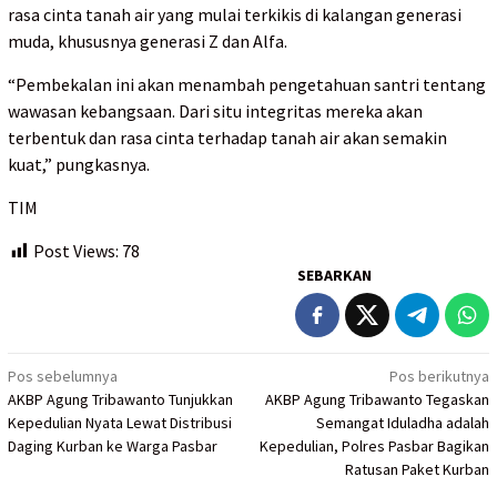
rasa cinta tanah air yang mulai terkikis di kalangan generasi
muda, khususnya generasi Z dan Alfa.
“Pembekalan ini akan menambah pengetahuan santri tentang
wawasan kebangsaan. Dari situ integritas mereka akan
terbentuk dan rasa cinta terhadap tanah air akan semakin
kuat,” pungkasnya.
TIM
Post Views:
78
SEBARKAN
Navigasi
Pos sebelumnya
Pos berikutnya
AKBP Agung Tribawanto Tunjukkan
AKBP Agung Tribawanto Tegaskan
pos
Kepedulian Nyata Lewat Distribusi
Semangat Iduladha adalah
Daging Kurban ke Warga Pasbar
Kepedulian, Polres Pasbar Bagikan
Ratusan Paket Kurban