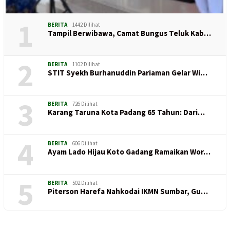
1
BERITA
1442 Dilihat
Tampil Berwibawa, Camat Bungus Teluk Kab…
2
BERITA
1102 Dilihat
STIT Syekh Burhanuddin Pariaman Gelar Wi…
3
BERITA
726 Dilihat
Karang Taruna Kota Padang 65 Tahun: Dari…
4
BERITA
606 Dilihat
Ayam Lado Hijau Koto Gadang Ramaikan Wor…
5
BERITA
502 Dilihat
Piterson Harefa Nahkodai IKMN Sumbar, Gu…