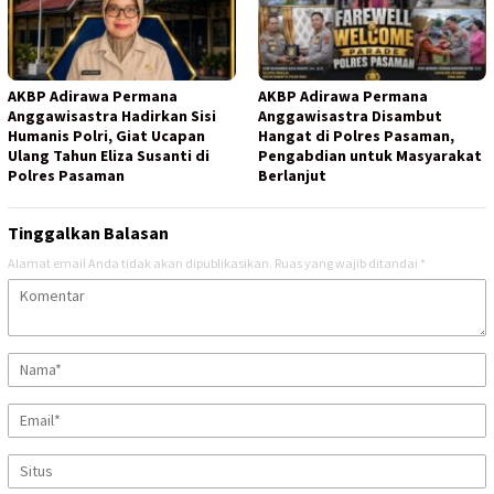
AKBP Adirawa Permana
AKBP Adirawa Permana
Anggawisastra Hadirkan Sisi
Anggawisastra Disambut
Humanis Polri, Giat Ucapan
Hangat di Polres Pasaman,
Ulang Tahun Eliza Susanti di
Pengabdian untuk Masyarakat
Polres Pasaman
Berlanjut
Tinggalkan Balasan
Alamat email Anda tidak akan dipublikasikan.
Ruas yang wajib ditandai
*