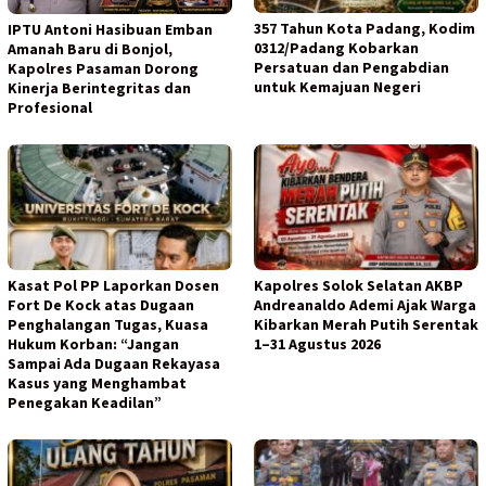
357 Tahun Kota Padang, Kodim
IPTU Antoni Hasibuan Emban
0312/Padang Kobarkan
Amanah Baru di Bonjol,
Persatuan dan Pengabdian
Kapolres Pasaman Dorong
untuk Kemajuan Negeri
Kinerja Berintegritas dan
Profesional
Kasat Pol PP Laporkan Dosen
Kapolres Solok Selatan AKBP
Fort De Kock atas Dugaan
Andreanaldo Ademi Ajak Warga
Penghalangan Tugas, Kuasa
Kibarkan Merah Putih Serentak
Hukum Korban: “Jangan
1–31 Agustus 2026
Sampai Ada Dugaan Rekayasa
Kasus yang Menghambat
Penegakan Keadilan”