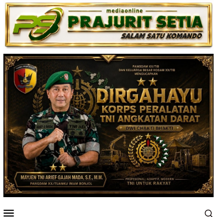
Loncat
ke
konten
Menu