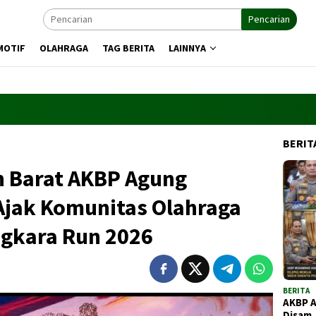
Pencarian
MOTIF
OLAHRAGA
TAG BERITA
LAINNYA
BERIT
 Barat AKBP Agung
Ajak Komunitas Olahraga
ngkara Run 2026
BERITA
AKBP 
Disam