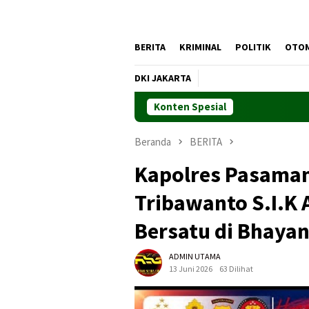
BERITA
KRIMINAL
POLITIK
OTO
DKI JAKARTA
Konten Spesial
Beranda
BERITA
Kapolres Pasaman
Tribawanto S.I.K 
Bersatu di Bhaya
ADMIN UTAMA
13 Juni 2026
63 Dilihat