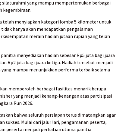
ang silaturahmi yang mampu mempertemukan berbagai
h kegembiraan.
a telah menyiapkan kategori lomba 5 kilometer untuk
rta tidak hanya akan mendapatkan pengalaman
rkesempatan meraih hadiah jutaan rupiah yang telah
, panitia menyediakan hadiah sebesar Rp5 juta bagi juara
dan Rp2 juta bagi juara ketiga. Hadiah tersebut menjadi
rta yang mampu menunjukkan performa terbaik selama
a akan memperoleh berbagai fasilitas menarik berupa
 finisher yang menjadi kenang-kenangan atas partisipasi
gkara Run 2026.
askan bahwa seluruh persiapan terus dimatangkan agar
n sukses. Mulai dari jalur lari, pengamanan peserta,
n peserta menjadi perhatian utama panitia