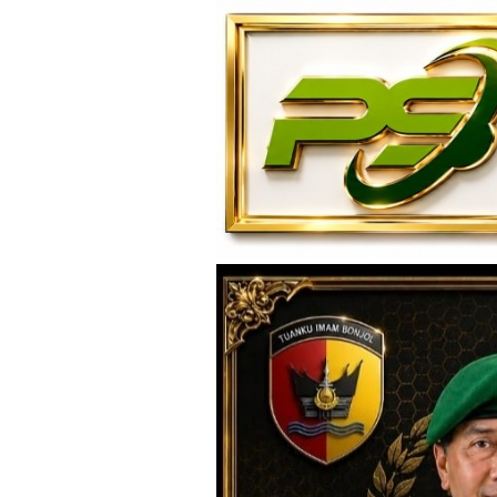
Loncat
ke
konten