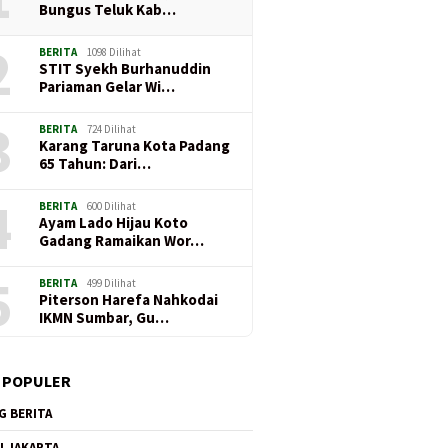
Bungus Teluk Kab…
2
BERITA
1098 Dilihat
STIT Syekh Burhanuddin
Pariaman Gelar Wi…
3
BERITA
724 Dilihat
Karang Taruna Kota Padang
65 Tahun: Dari…
4
BERITA
600 Dilihat
Ayam Lado Hijau Koto
Gadang Ramaikan Wor…
5
BERITA
499 Dilihat
Piterson Harefa Nahkodai
IKMN Sumbar, Gu…
 POPULER
G BERITA
I JAKARTA