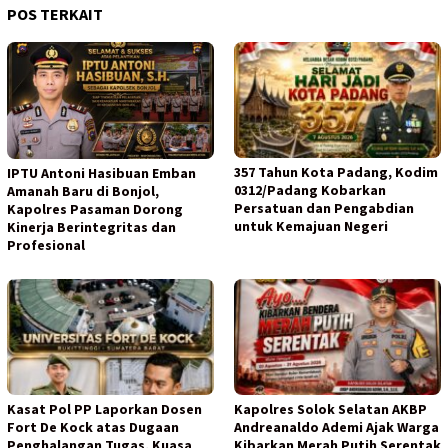
POS TERKAIT
357 Tahun Kota Padang, Kodim
IPTU Antoni Hasibuan Emban
0312/Padang Kobarkan
Amanah Baru di Bonjol,
Persatuan dan Pengabdian
Kapolres Pasaman Dorong
untuk Kemajuan Negeri
Kinerja Berintegritas dan
Profesional
Kasat Pol PP Laporkan Dosen
Kapolres Solok Selatan AKBP
Fort De Kock atas Dugaan
Andreanaldo Ademi Ajak Warga
Penghalangan Tugas, Kuasa
Kibarkan Merah Putih Serentak