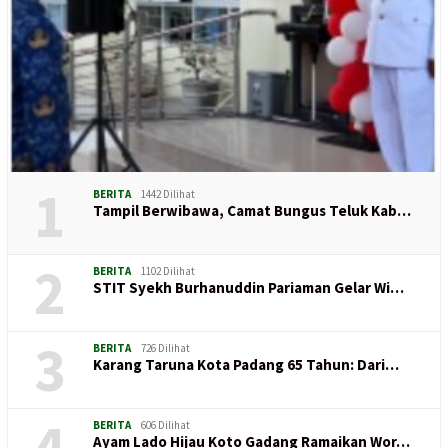
1
BERITA
1442 Dilihat
Tampil Berwibawa, Camat Bungus Teluk Kab…
2
BERITA
1102 Dilihat
STIT Syekh Burhanuddin Pariaman Gelar Wi…
3
BERITA
726 Dilihat
Karang Taruna Kota Padang 65 Tahun: Dari…
4
BERITA
606 Dilihat
Ayam Lado Hijau Koto Gadang Ramaikan Wor…