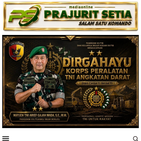
Loncat
ke
konten
Menu