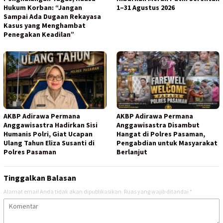
Hukum Korban: “Jangan
1–31 Agustus 2026
Sampai Ada Dugaan Rekayasa
Kasus yang Menghambat
Penegakan Keadilan”
AKBP Adirawa Permana
AKBP Adirawa Permana
Anggawisastra Hadirkan Sisi
Anggawisastra Disambut
Humanis Polri, Giat Ucapan
Hangat di Polres Pasaman,
Ulang Tahun Eliza Susanti di
Pengabdian untuk Masyarakat
Polres Pasaman
Berlanjut
Tinggalkan Balasan
Alamat email Anda tidak akan dipublikasikan.
Ruas yang wajib ditandai
*