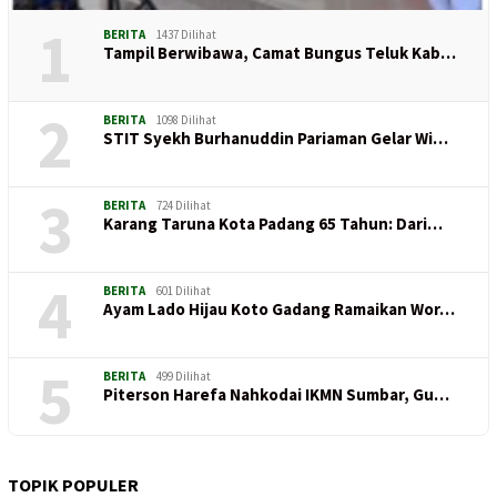
1
BERITA
1437 Dilihat
Tampil Berwibawa, Camat Bungus Teluk Kab…
2
BERITA
1098 Dilihat
STIT Syekh Burhanuddin Pariaman Gelar Wi…
3
BERITA
724 Dilihat
Karang Taruna Kota Padang 65 Tahun: Dari…
4
BERITA
601 Dilihat
Ayam Lado Hijau Koto Gadang Ramaikan Wor…
5
BERITA
499 Dilihat
Piterson Harefa Nahkodai IKMN Sumbar, Gu…
TOPIK POPULER