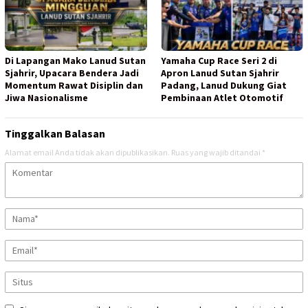
Di Lapangan Mako Lanud Sutan
Yamaha Cup Race Seri 2 di
Sjahrir, Upacara Bendera Jadi
Apron Lanud Sutan Sjahrir
Momentum Rawat Disiplin dan
Padang, Lanud Dukung Giat
Jiwa Nasionalisme
Pembinaan Atlet Otomotif
Tinggalkan Balasan
Alamat email Anda tidak akan dipublikasikan.
Ruas yang wajib ditandai
*