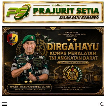
Loncat
ke
konten
Menu