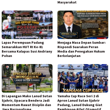
Masyarakat
Lapas Perempuan Padang
Menjaga Masa Depan Sumbar:
Semarakkan HUT RI Ke-81
Rispondi Suarakan Peran
Bersama Kalapas Susi Andriany
Media dan Penegakan Hukum
Pohan
Berkelanjutan
Di Lapangan Mako Lanud Sutan
Yamaha Cup Race Seri 2 di
Sjahrir, Upacara Bendera Jadi
Apron Lanud Sutan Sjahrir
Momentum Rawat Disiplin dan
Padang, Lanud Dukung Giat
Jiwa Nasionalisme
Pembinaan Atlet Otomotif