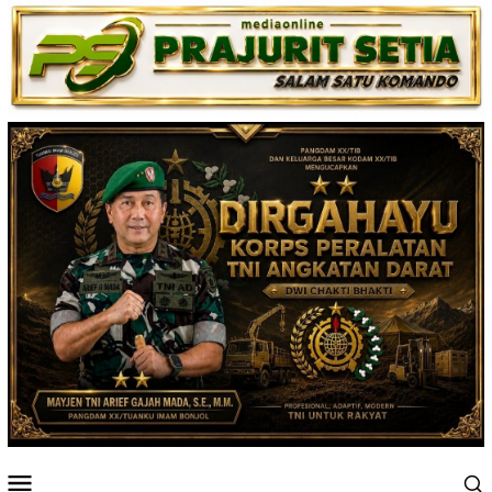
Loncat
ke
konten
Menu