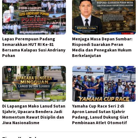
Lapas Perempuan Padang
Menjaga Masa Depan Sumbar:
Semarakkan HUT RI Ke-81
Rispondi Suarakan Peran
Bersama Kalapas Susi Andriany
Media dan Penegakan Hukum
Pohan
Berkelanjutan
Di Lapangan Mako Lanud Sutan
Yamaha Cup Race Seri 2 di
Sjahrir, Upacara Bendera Jadi
Apron Lanud Sutan Sjahrir
Momentum Rawat Disiplin dan
Padang, Lanud Dukung Giat
Jiwa Nasionalisme
Pembinaan Atlet Otomotif