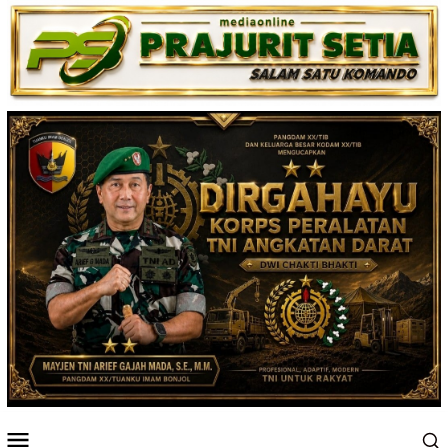
Loncat
ke
konten
Menu