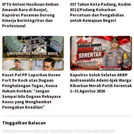
IPTU Antoni Hasibuan Emban
357 Tahun Kota Padang, Kodim
Amanah Baru di Bonjol,
0312/Padang Kobarkan
Kapolres Pasaman Dorong
Persatuan dan Pengabdian
Kinerja Berintegritas dan
untuk Kemajuan Negeri
Profesional
Kasat Pol PP Laporkan Dosen
Kapolres Solok Selatan AKBP
Fort De Kock atas Dugaan
Andreanaldo Ademi Ajak Warga
Penghalangan Tugas, Kuasa
Kibarkan Merah Putih Serentak
Hukum Korban: “Jangan
1–31 Agustus 2026
Sampai Ada Dugaan Rekayasa
Kasus yang Menghambat
Penegakan Keadilan”
Tinggalkan Balasan
Alamat email Anda tidak akan dipublikasikan.
Ruas yang wajib ditandai
*