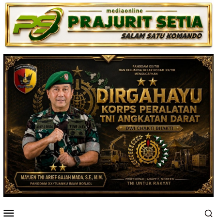
Loncat
ke
konten
Menu