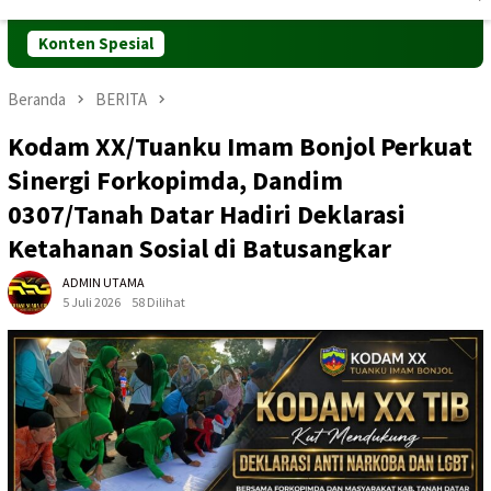
Mobile
Konten Spesial
Beranda
BERITA
Kodam XX/Tuanku Imam Bonjol Perkuat
Sinergi Forkopimda, Dandim
0307/Tanah Datar Hadiri Deklarasi
Ketahanan Sosial di Batusangkar
ADMIN UTAMA
5 Juli 2026
58 Dilihat