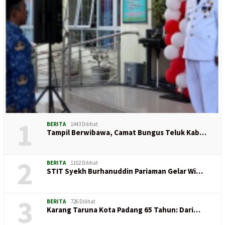
1
BERITA
1443 Dilihat
Tampil Berwibawa, Camat Bungus Teluk Kab…
2
BERITA
1102 Dilihat
STIT Syekh Burhanuddin Pariaman Gelar Wi…
3
BERITA
726 Dilihat
Karang Taruna Kota Padang 65 Tahun: Dari…