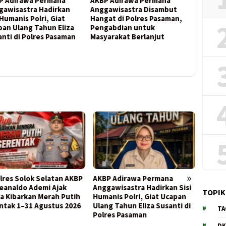
P Adirawa Permana
AKBP Adirawa Permana
DUDUAK
gawisastra Hadirkan
Anggawisastra Disambut
JO INSA
 Humanis Polri, Giat
Hangat di Polres Pasaman,
Irjen Pol
pan Ulang Tahun Eliza
Pengabdian untuk
Abadhy 
nti di Polres Pasaman
Masyarakat Berlanjut
Mitra Str
Masyara
»
lres Solok Selatan AKBP
AKBP Adirawa Permana
AKBP 
eanaldo Ademi Ajak
Anggawisastra Hadirkan Sisi
Angga
TOPIK
a Kibarkan Merah Putih
Humanis Polri, Giat Ucapan
Hangat
ntak 1–31 Agustus 2026
Ulang Tahun Eliza Susanti di
Penga
TA
Polres Pasaman
Masyar
DK