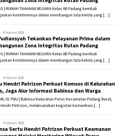
angunan Zona Integritas Rutan Padang
G | RUMAH TAHANAN NEGARA Kelas IIB Padang kembali
askan komitmennya dalam membangun tata kelola yang […]
ADMIN
4 Februari 2026
Yudiansyah Tekankan Pelayanan Prima dalam
UTAMA
angunan Zona Integritas Rutan Padang
G | RUMAH TAHANAN NEGARA Kelas IIB Padang kembali
askan komitmennya dalam membangun tata kelola yang […]
ADMIN
4 Februari 2026
u Hendri Patrizon Perkuat Komsos di Kelurahan
UTAMA
s, Jaga Alur Informasi Babinsa dan Warga
IL 01 PBU | Babinsa Kelurahan Purus Kecamatan Padang Barat,
Hendri Patrizon, melaksanakan kegiatan komunikasi […]
ADMIN
4 Februari 2026
nsa Sertu Hendri Patrizon Perkuat Keamanan
UTAMA
kungan Melalui Monitoring Wilayah Purus