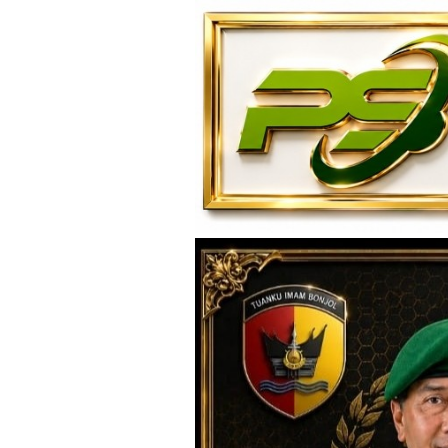
Loncat
ke
konten