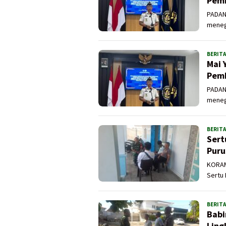
Pemb
PADAN
meneg
BERITA
Mai 
Pemb
PADAN
meneg
BERITA
Sert
Puru
KORAM
Sertu 
BERITA
Babi
Ling