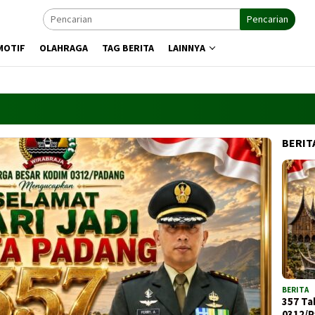
Pencarian
MOTIF
OLAHRAGA
TAG BERITA
LAINNYA
BERIT
BERITA
357 Ta
0312/