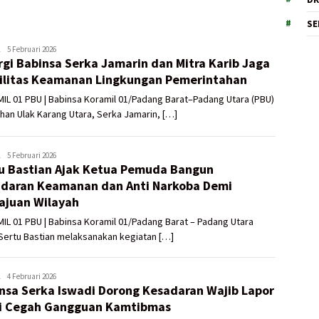
SE
ADMIN
5 Februari 2026
rgi Babinsa Serka Jamarin dan Mitra Karib Jaga
UTAMA
ilitas Keamanan Lingkungan Pemerintahan
L 01 PBU | Babinsa Koramil 01/Padang Barat–Padang Utara (PBU)
han Ulak Karang Utara, Serka Jamarin, […]
ADMIN
5 Februari 2026
u Bastian Ajak Ketua Pemuda Bangun
UTAMA
daran Keamanan dan Anti Narkoba Demi
juan Wilayah
L 01 PBU | Babinsa Koramil 01/Padang Barat – Padang Utara
Sertu Bastian melaksanakan kegiatan […]
ADMIN
4 Februari 2026
nsa Serka Iswadi Dorong Kesadaran Wajib Lapor
UTAMA
i Cegah Gangguan Kamtibmas