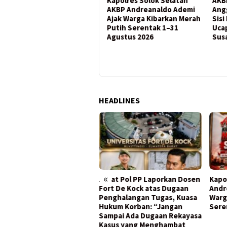
Kasat Pol PP Laporkan
Kapolres Solok Selatan
AKB
Dosen Fort De Kock atas
AKBP Andreanaldo Ademi
Ang
Dugaan Penghalangan
Ajak Warga Kibarkan Merah
Sisi
Tugas, Kuasa Hukum
Putih Serentak 1–31
Uca
Korban: “Jangan Sampai
Agustus 2026
Susa
Ada Dugaan Rekayasa
Kasus yang Menghambat
Penegakan Keadilan”
HEADLINES
«
 Tahun Kota Padang,
Kasat Pol PP Laporkan Dosen
Kapo
im 0312/Padang Kobarkan
Fort De Kock atas Dugaan
Andr
satuan dan Pengabdian
Penghalangan Tugas, Kuasa
Warg
uk Kemajuan Negeri
Hukum Korban: “Jangan
Sere
Sampai Ada Dugaan Rekayasa
Kasus yang Menghambat