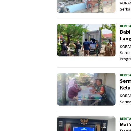
KORAM
Serka 
BERITA
Babi
Lang
KORAMI
Serda
Progr
BERITA
Serm
Kelu
KORAMI
Serma 
BERITA
Mai 