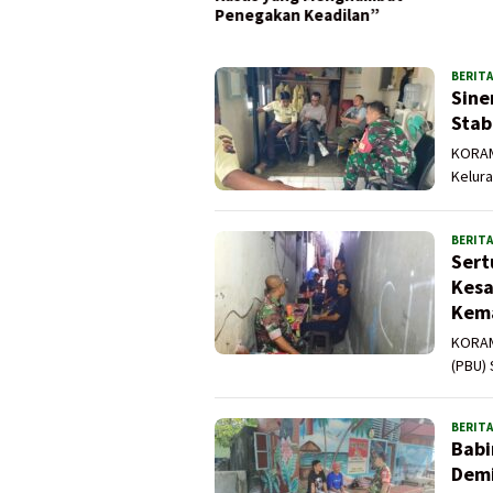
Penegakan Keadilan”
BERITA
Sine
Stab
KORAMI
Kelura
BERITA
Sert
Kesa
Kema
KORAMI
(PBU) 
BERITA
Babi
Dem