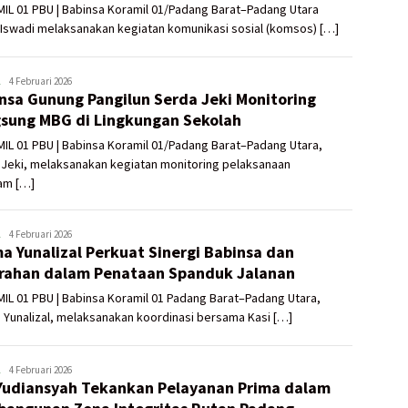
IL 01 PBU | Babinsa Koramil 01/Padang Barat–Padang Utara
Iswadi melaksanakan kegiatan komunikasi sosial (komsos) […]
ADMIN
4 Februari 2026
nsa Gunung Pangilun Serda Jeki Monitoring
UTAMA
sung MBG di Lingkungan Sekolah
L 01 PBU | Babinsa Koramil 01/Padang Barat–Padang Utara,
 Jeki, melaksanakan kegiatan monitoring pelaksanaan
am […]
ADMIN
4 Februari 2026
a Yunalizal Perkuat Sinergi Babinsa dan
UTAMA
rahan dalam Penataan Spanduk Jalanan
L 01 PBU | Babinsa Koramil 01 Padang Barat–Padang Utara,
Yunalizal, melaksanakan koordinasi bersama Kasi […]
ADMIN
4 Februari 2026
Yudiansyah Tekankan Pelayanan Prima dalam
UTAMA