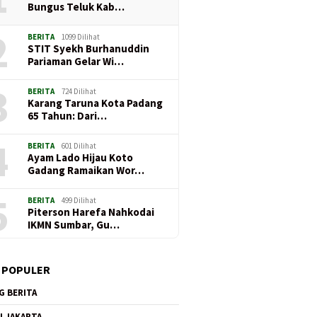
 BASAMO KAPOLDA
Lapas Perempuan Padang
Menjaga Mas
Bungus Teluk Kab…
N PERS SE-SUMBAR,
Semarakkan HUT RI Ke-81
Sumbar: Risp
. Djati Wiyoto
Bersama Kalapas Susi
Peran Media 
2
BERITA
1099 Dilihat
Tegaskan Media
Andriany Pohan
Penegakan 
STIT Syekh Burhanuddin
ategis Polri untuk
Berkelanjuta
Pariaman Gelar Wi…
kat
3
BERITA
724 Dilihat
Karang Taruna Kota Padang
65 Tahun: Dari…
4
BERITA
601 Dilihat
Ayam Lado Hijau Koto
Gadang Ramaikan Wor…
5
BERITA
499 Dilihat
Piterson Harefa Nahkodai
IKMN Sumbar, Gu…
Adirawa Permana
DUDUAK BASAMO KAPOLDA
Lapas P
wisastra Disambut
JO INSAN PERS SE-SUMBAR,
Semarak
 POPULER
 di Polres Pasaman,
Irjen Pol. Djati Wiyoto
Bersama
bdian untuk
Abadhy Tegaskan Media
Andrian
G BERITA
akat Berlanjut
Mitra Strategis Polri untuk
Masyarakat
I JAKARTA