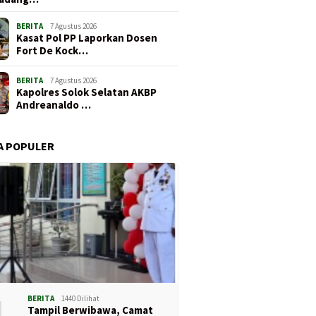
BERITA
7 Agustus 2026
Kasat Pol PP Laporkan Dosen
Fort De Kock…
BERITA
7 Agustus 2026
Kapolres Solok Selatan AKBP
Andreanaldo …
A POPULER
1
BERITA
1440 Dilihat
6
5 Agustus 2026
4 Agustus 2026
Tampil Berwibawa, Camat