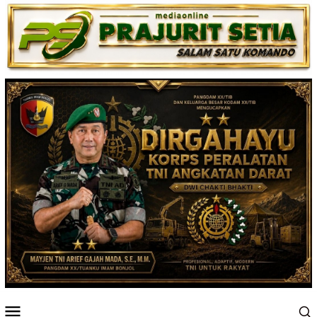
Loncat
ke
konten
Menu