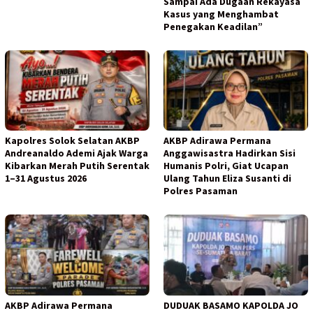
Sampai Ada Dugaan Rekayasa
Kasus yang Menghambat
Penegakan Keadilan”
Kapolres Solok Selatan AKBP
AKBP Adirawa Permana
Andreanaldo Ademi Ajak Warga
Anggawisastra Hadirkan Sisi
Kibarkan Merah Putih Serentak
Humanis Polri, Giat Ucapan
1–31 Agustus 2026
Ulang Tahun Eliza Susanti di
Polres Pasaman
AKBP Adirawa Permana
DUDUAK BASAMO KAPOLDA JO