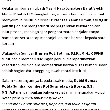
Ketika rombongan tiba di Masjid Raya Sumatera Barat Syekh
Ahmad Khatib Al Minangkabawi, suasana hening dan khidmat
menyelimuti seluruh prosesi.
Dirlantas kembali menjadi figur
penting
dalam mengatur ritme pergerakan kendaraan dan
jalur prosesi, menjaga agar penghormatan berjalan tanpa
hambatan serta tetap menonjolkan rasa hormat kepada para
korban.
Wakapolda Sumbar
Brigjen Pol. Solihin, S.I.K., M.H., CSPHR
turut hadir memberi dukungan penuh, memperlihatkan
keseriusan Polri dalam memastikan bahwa tugas kemanusiaan
adalah bagian dari tanggung jawab moral institusi.
Dalam keterangannya kepada awak media,
Kabid Humas
Polda Sumbar Kombes Pol Susmelawati Rosya, S.S.,
M.Tr.A.P
menyampaikan bahwa kegiatan ini merupakan wujud
nyata prinsip
Polisi untuk Masyarakat.
“Kehadiran Bapak Dirlantas, Kapolda, dan seluruh jajaran
memperlihatkan bahwa Polri selalu hadir untuk masyarakat,