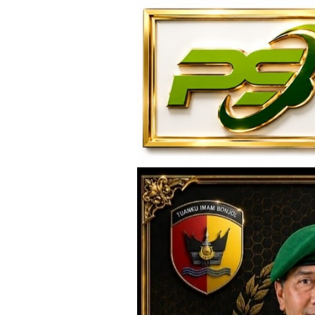
Loncat
ke
konten