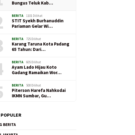
Bungus Teluk Kab…
2
BERITA
1101 Dilihat
STIT Syekh Burhanuddin
Pariaman Gelar Wi…
3
BERITA
725 Dilihat
Karang Taruna Kota Padang
65 Tahun: Dari…
4
BERITA
605 Dilihat
Ayam Lado Hijau Koto
Gadang Ramaikan Wor…
5
BERITA
500 Dilihat
Piterson Harefa Nahkodai
IKMN Sumbar, Gu…
 POPULER
G BERITA
I JAKARTA