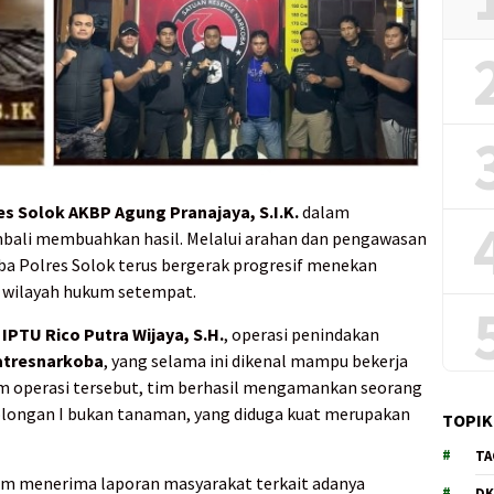
s Solok AKBP Agung Pranajaya, S.I.K.
dalam
bali membuahkan hasil. Melalui arahan dan pengawasan
oba Polres Solok terus bergerak progresif menekan
i wilayah hukum setempat.
IPTU Rico Putra Wijaya, S.H.
, operasi penindakan
atresnarkoba
, yang selama ini dikenal mampu bekerja
lam operasi tersebut, tim berhasil mengamankan seorang
longan I bukan tanaman, yang diduga kuat merupakan
TOPIK
TA
tim menerima laporan masyarakat terkait adanya
DK