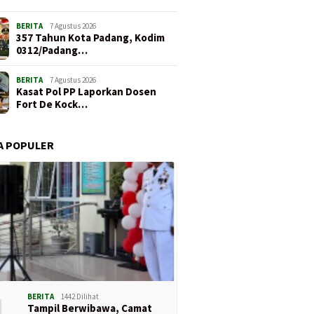
BERITA
7 Agustus 2026
357 Tahun Kota Padang, Kodim
0312/Padang…
BERITA
7 Agustus 2026
Kasat Pol PP Laporkan Dosen
Fort De Kock…
A POPULER
1
BERITA
1442 Dilihat
Tampil Berwibawa, Camat