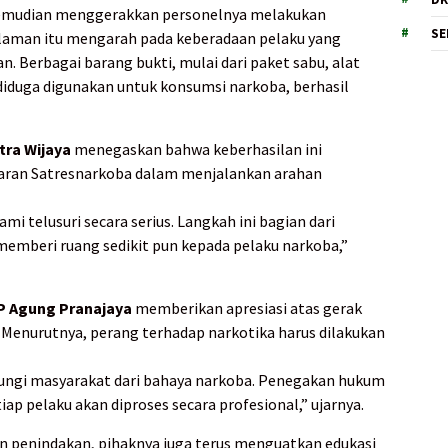
 kemudian menggerakkan personelnya melakukan
SE
laman itu mengarah pada keberadaan pelaku yang
. Berbagai barang bukti, mulai dari paket sabu, alat
diduga digunakan untuk konsumsi narkoba, berhasil
tra Wijaya
menegaskan bahwa keberhasilan ini
ajaran Satresnarkoba dalam menjalankan arahan
i telusuri secara serius. Langkah ini bagian dari
memberi ruang sedikit pun kepada pelaku narkoba,”
P Agung Pranajaya
memberikan apresiasi atas gerak
 Menurutnya, perang terhadap narkotika harus dilakukan
dungi masyarakat dari bahaya narkoba. Penegakan hukum
iap pelaku akan diproses secara profesional,” ujarnya.
 penindakan, pihaknya juga terus menguatkan edukasi