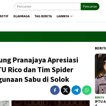
Pencarian
MOTIF
OLAHRAGA
TAG BERITA
LAINNYA
BERIT
ung Pranajaya Apresiasi
U Rico dan Tim Spider
unaan Sabu di Solok
BERITA
IPTU A
d…