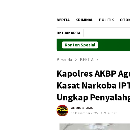
BERITA
KRIMINAL
POLITIK
OTO
DKI JAKARTA
Konten Spesial
Beranda
BERITA
Kapolres AKBP Ag
Kasat Narkoba IPT
Ungkap Penyalahg
ADMIN UTAMA
11 Desember 2025
159 Dilihat