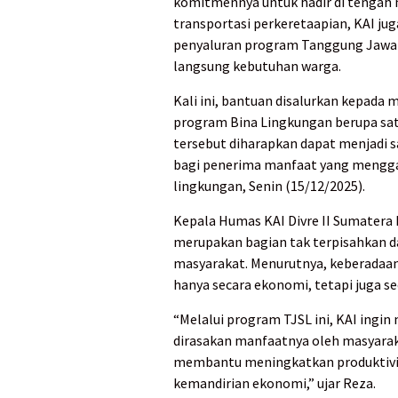
komitmennya untuk hadir di tengah 
transportasi perkeretaapian, KAI jug
penyaluran program Tanggung Jawab
langsung kebutuhan warga.
Kali ini, bantuan disalurkan kepada
program Bina Lingkungan berupa satu
tersebut diharapkan dapat menjadi 
bagi penerima manfaat yang menggan
lingkungan, Senin (15/12/2025).
Kepala Humas KAI Divre II Sumatera
merupakan bagian tak terpisahkan 
masyarakat. Menurutnya, keberadaan 
hanya secara ekonomi, tetapi juga sec
“Melalui program TJSL ini, KAI ingi
dirasakan manfaatnya oleh masyarak
membantu meningkatkan produktivit
kemandirian ekonomi,” ujar Reza.