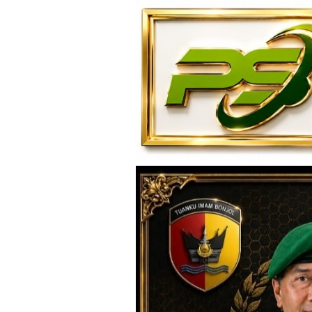
Loncat
ke
konten