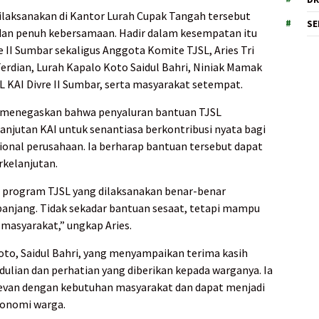
ilaksanakan di Kantor Lurah Cupak Tangah tersebut
SE
dan penuh kebersamaan. Hadir dalam kesempatan itu
II Sumbar sekaligus Anggota Komite TJSL, Aries Tri
Ferdian, Lurah Kapalo Koto Saidul Bahri, Niniak Mamak
 KAI Divre II Sumbar, serta masyarakat setempat.
o menegaskan bahwa penyaluran bantuan TJSL
jutan KAI untuk senantiasa berkontribusi nyata bagi
sional perusahaan. Ia berharap bantuan tersebut dapat
rkelanjutan.
 program TJSL yang dilaksanakan benar-benar
anjang. Tidak sekadar bantuan sesaat, tetapi mampu
masyarakat,” ungkap Aries.
Koto, Saidul Bahri, yang menyampaikan terima kasih
dulian dan perhatian yang diberikan kepada warganya. Ia
levan dengan kebutuhan masyarakat dan dapat menjadi
konomi warga.