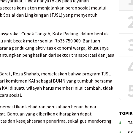
masyarakat. Tidak hanya fokus pada layanan
a secara konsisten menjalankan peran sosial melalui
 Sosial dan Lingkungan (TJSL) yang menyentuh
 masyarakat Cupak Tangah, Kota Padang, dalam bentuk
 unit becak motor senilai Rp35.750.000. Bantuan
sarana pendukung aktivitas ekonomi warga, khususnya
tungkan penghasilan dari sektor transportasi dan jasa
 Barat, Reza Shahab, menjelaskan bahwa program TJSL
dari komitmen KAI sebagai BUMN yang tumbuh bersama
KAI di suatu wilayah harus memberi nilai tambah, tidak
ara sosial.
n memastikan kehadiran perusahaan benar-benar
TOPIK
at. Bantuan yang diberikan diharapkan dapat
as dan kesejahteraan penerima, sekaligus mendorong
TA
DK