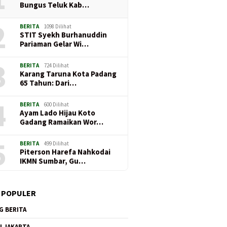
Bungus Teluk Kab…
2
BERITA
1098 Dilihat
STIT Syekh Burhanuddin
Pariaman Gelar Wi…
3
BERITA
724 Dilihat
Karang Taruna Kota Padang
65 Tahun: Dari…
4
BERITA
600 Dilihat
Ayam Lado Hijau Koto
Gadang Ramaikan Wor…
5
BERITA
499 Dilihat
Piterson Harefa Nahkodai
IKMN Sumbar, Gu…
 POPULER
G BERITA
I JAKARTA