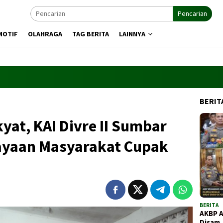
Pencarian
MOTIF
OLAHRAGA
TAG BERITA
LAINNYA
BERIT
yat, KAI Divre II Sumbar
yaan Masyarakat Cupak
BERITA
AKBP 
Disam