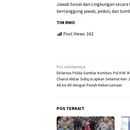
Jawab Sosial dan Lingkungan secara 
bertanggung jawab, peduli, dan tum
TIM RMO
Post Views:
162
Navigasi
Pos sebelumnya
Dirlantas Polda Sumbar Kombes Pol H.M. 
pos
Chairul Akbar Sidiq Ucapkan Selamat Hari 
AD ke-80 dengan Penuh Kebersamaan
POS TERKAIT