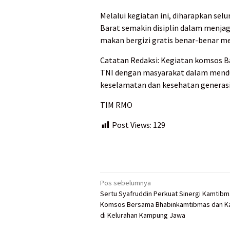
Melalui kegiatan ini, diharapkan sel
Barat semakin disiplin dalam menjag
makan bergizi gratis benar-benar me
Catatan Redaksi: Kegiatan komsos B
TNI dengan masyarakat dalam mend
keselamatan dan kesehatan generasi
TIM RMO
Post Views:
129
Navigasi
Pos sebelumnya
Sertu Syafruddin Perkuat Sinergi Kamtibm
pos
Komsos Bersama Bhabinkamtibmas dan Ka
di Kelurahan Kampung Jawa