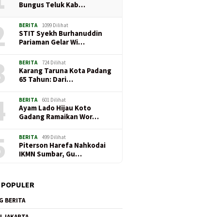
Bungus Teluk Kab…
2
BERITA
1099 Dilihat
STIT Syekh Burhanuddin
Pariaman Gelar Wi…
3
BERITA
724 Dilihat
Karang Taruna Kota Padang
65 Tahun: Dari…
4
BERITA
601 Dilihat
Ayam Lado Hijau Koto
Gadang Ramaikan Wor…
5
BERITA
499 Dilihat
Piterson Harefa Nahkodai
IKMN Sumbar, Gu…
 POPULER
G BERITA
I JAKARTA