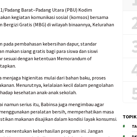
 01/Padang Barat–Padang Utara (PBU) Kodim
nakan kegiatan komunikasi sosial (komsos) bersama
Bergizi Gratis (MBG) di wilayah binaannya, Kelurahan
n pada pembahasan kebersihan dapur, standar
 makan siang gratis bagi para siswa dan siswi
r sesuai dengan ketentuan Memorandum of
etapkan.
menjaga higienitas mulai dari bahan baku, proses
kanan. Menurutnya, kelalaian kecil dalam pengolahan
hadap kesehatan anak-anak sekolah.
ai namun serius itu, Babinsa juga mengimbau agar
u menggunakan peralatan bersih, memperhatikan masa
TOPIK
ikan makanan disajikan dalam kondisi layak konsumsi.
TA
at menentukan keberhasilan program ini. Jangan
DK