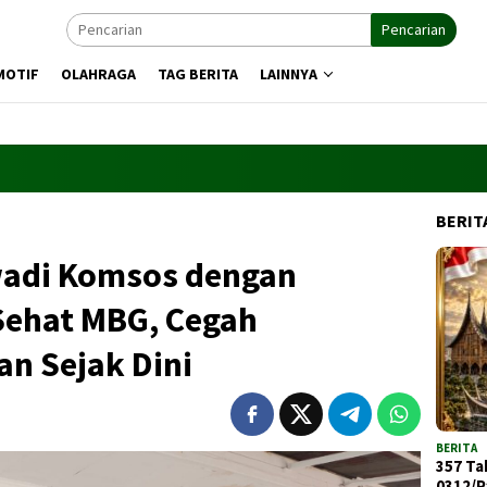
Pencarian
MOTIF
OLAHRAGA
TAG BERITA
LAINNYA
BERIT
wadi Komsos dengan
ehat MBG, Cegah
n Sejak Dini
BERITA
357 Ta
0312/