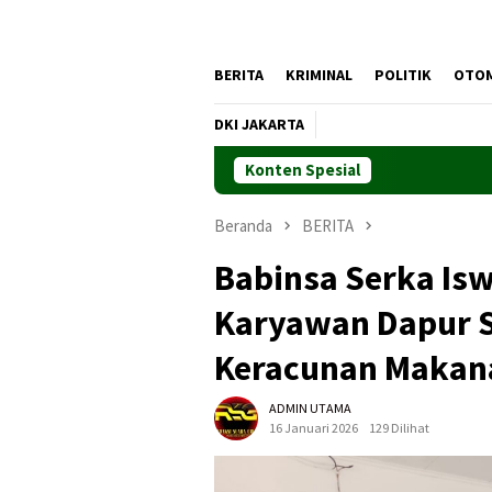
BERITA
KRIMINAL
POLITIK
OTO
DKI JAKARTA
Konten Spesial
Beranda
BERITA
Babinsa Serka Is
Karyawan Dapur S
Keracunan Makana
ADMIN UTAMA
16 Januari 2026
129 Dilihat