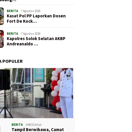
BERITA
7 Agustus 2026
Kasat Pol PP Laporkan Dosen
Fort De Kock…
BERITA
7 Agustus 2026
Kapolres Solok Selatan AKBP
Andreanaldo …
A POPULER
1
BERITA
1440 Dilihat
Tampil Berwibawa, Camat