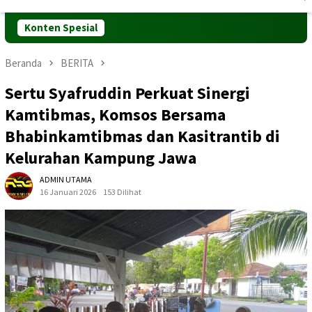
Mobile
Konten Spesial
Beranda
BERITA
Sertu Syafruddin Perkuat Sinergi
Kamtibmas, Komsos Bersama
Bhabinkamtibmas dan Kasitrantib di
Kelurahan Kampung Jawa
ADMIN UTAMA
16 Januari 2026
153 Dilihat