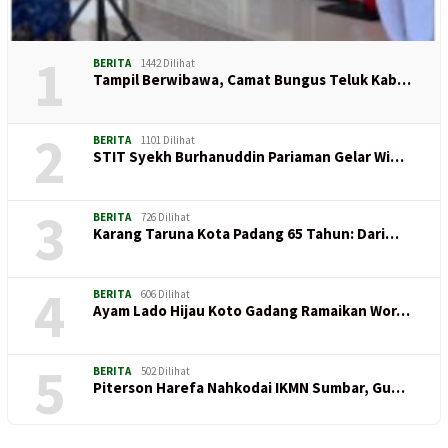
1
BERITA
1442 Dilihat
Tampil Berwibawa, Camat Bungus Teluk Kab…
2
BERITA
1101 Dilihat
STIT Syekh Burhanuddin Pariaman Gelar Wi…
3
BERITA
726 Dilihat
Karang Taruna Kota Padang 65 Tahun: Dari…
4
BERITA
606 Dilihat
Ayam Lado Hijau Koto Gadang Ramaikan Wor…
5
BERITA
502 Dilihat
Piterson Harefa Nahkodai IKMN Sumbar, Gu…