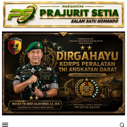
Loncat
ke
konten
Menu