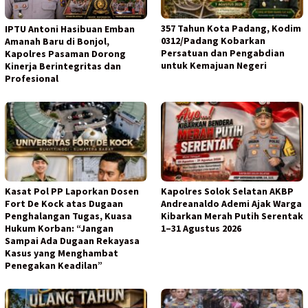
357 Tahun Kota Padang, Kodim
IPTU Antoni Hasibuan Emban
0312/Padang Kobarkan
Amanah Baru di Bonjol,
Persatuan dan Pengabdian
Kapolres Pasaman Dorong
untuk Kemajuan Negeri
Kinerja Berintegritas dan
Profesional
Kasat Pol PP Laporkan Dosen
Kapolres Solok Selatan AKBP
Fort De Kock atas Dugaan
Andreanaldo Ademi Ajak Warga
Penghalangan Tugas, Kuasa
Kibarkan Merah Putih Serentak
Hukum Korban: “Jangan
1–31 Agustus 2026
Sampai Ada Dugaan Rekayasa
Kasus yang Menghambat
Penegakan Keadilan”