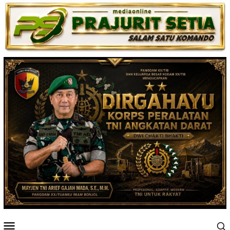
Loncat
ke
konten
Menu