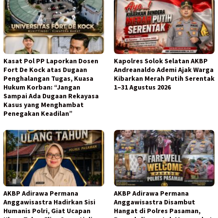
Kasat Pol PP Laporkan Dosen
Kapolres Solok Selatan AKBP
Fort De Kock atas Dugaan
Andreanaldo Ademi Ajak Warga
Penghalangan Tugas, Kuasa
Kibarkan Merah Putih Serentak
Hukum Korban: “Jangan
1–31 Agustus 2026
Sampai Ada Dugaan Rekayasa
Kasus yang Menghambat
Penegakan Keadilan”
AKBP Adirawa Permana
AKBP Adirawa Permana
Anggawisastra Hadirkan Sisi
Anggawisastra Disambut
Humanis Polri, Giat Ucapan
Hangat di Polres Pasaman,