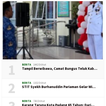
1
BERITA
1442 Dilihat
Tampil Berwibawa, Camat Bungus Teluk Kab…
2
BERITA
1102 Dilihat
STIT Syekh Burhanuddin Pariaman Gelar Wi…
BERITA
726 Dilihat
Karang Taruna Kota Padang 65 Tahun: Dari…