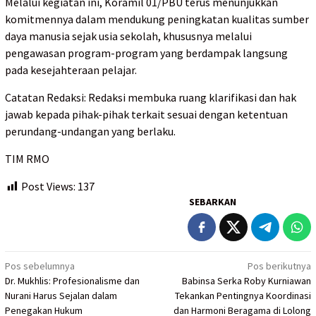
Melalui kegiatan ini, Koramil 01/PBU terus menunjukkan
komitmennya dalam mendukung peningkatan kualitas sumber
daya manusia sejak usia sekolah, khususnya melalui
pengawasan program-program yang berdampak langsung
pada kesejahteraan pelajar.
Catatan Redaksi: Redaksi membuka ruang klarifikasi dan hak
jawab kepada pihak-pihak terkait sesuai dengan ketentuan
perundang-undangan yang berlaku.
TIM RMO
Post Views:
137
SEBARKAN
Navigasi
Pos sebelumnya
Pos berikutnya
Dr. Mukhlis: Profesionalisme dan
Babinsa Serka Roby Kurniawan
pos
Nurani Harus Sejalan dalam
Tekankan Pentingnya Koordinasi
Penegakan Hukum
dan Harmoni Beragama di Lolong