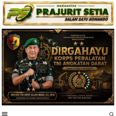
Loncat
ke
konten
Menu