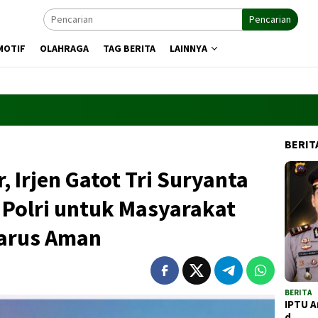
Pencarian
MOTIF
OLAHRAGA
TAG BERITA
LAINNYA
BERIT
 Irjen Gatot Tri Suryanta
 Polri untuk Masyarakat
arus Aman
BERITA
IPTU A
d…