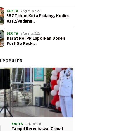
BERITA
7 Agustus 2026
357 Tahun Kota Padang, Kodim
0312/Padang…
BERITA
7 Agustus 2026
Kasat Pol PP Laporkan Dosen
Fort De Kock…
A POPULER
1
BERITA
1442 Dilihat
Tampil Berwibawa, Camat