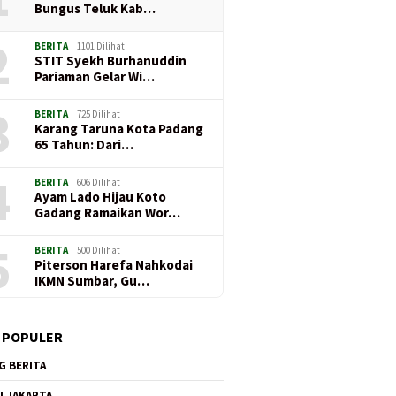
Bungus Teluk Kab…
2
BERITA
1101 Dilihat
STIT Syekh Burhanuddin
Pariaman Gelar Wi…
3
BERITA
725 Dilihat
Karang Taruna Kota Padang
65 Tahun: Dari…
4
BERITA
606 Dilihat
Ayam Lado Hijau Koto
Gadang Ramaikan Wor…
5
BERITA
500 Dilihat
Piterson Harefa Nahkodai
IKMN Sumbar, Gu…
 POPULER
G BERITA
I JAKARTA