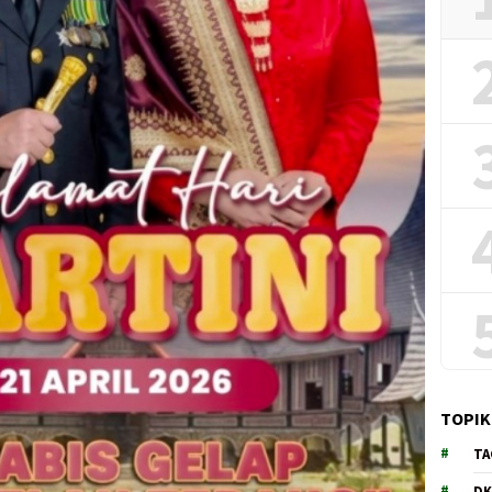
TOPIK
TA
DK