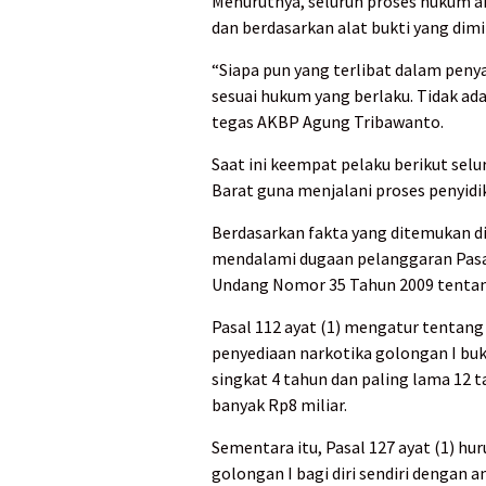
Menurutnya, seluruh proses hukum aka
dan berdasarkan alat bukti yang dimil
“Siapa pun yang terlibat dalam pen
sesuai hukum yang berlaku. Tidak ad
tegas AKBP Agung Tribawanto.
Saat ini keempat pelaku berikut sel
Barat guna menjalani proses penyidik
Berdasarkan fakta yang ditemukan di l
mendalami dugaan pelanggaran Pasal 
Undang Nomor 35 Tahun 2009 tentan
Pasal 112 ayat (1) mengatur tentan
penyediaan narkotika golongan I bu
singkat 4 tahun dan paling lama 12 t
banyak Rp8 miliar.
Sementara itu, Pasal 127 ayat (1) h
golongan I bagi diri sendiri dengan 