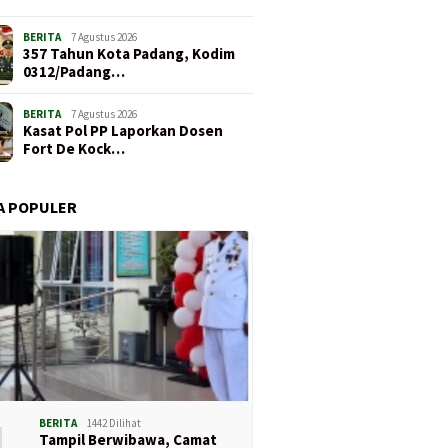
BERITA
7 Agustus 2026
357 Tahun Kota Padang, Kodim
0312/Padang…
BERITA
7 Agustus 2026
Kasat Pol PP Laporkan Dosen
Fort De Kock…
A POPULER
1
BERITA
1442 Dilihat
Tampil Berwibawa, Camat