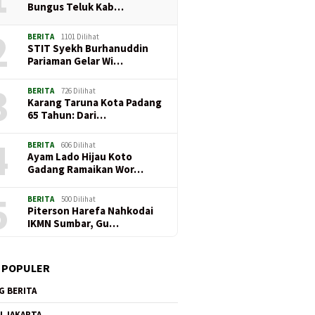
Bungus Teluk Kab…
2
BERITA
1101 Dilihat
STIT Syekh Burhanuddin
Pariaman Gelar Wi…
3
BERITA
726 Dilihat
Karang Taruna Kota Padang
65 Tahun: Dari…
4
BERITA
606 Dilihat
Ayam Lado Hijau Koto
Gadang Ramaikan Wor…
5
BERITA
500 Dilihat
Piterson Harefa Nahkodai
IKMN Sumbar, Gu…
 POPULER
G BERITA
I JAKARTA