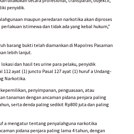
n dilakukan secara profesional, transparan, objektif,
iki penyidik.
yalahgunaan maupun peredaran narkotika akan diproses
a perlakuan istimewa dan tidak ada yang kebal hukum,”
uruh barang bukti telah diamankan di Mapolres Pasaman
an lebih lanjut.
okasi dan hasil tes urine para pelaku, penyidik
112 ayat (1) juncto Pasal 127 ayat (1) huruf a Undang-
g Narkotika.
g kepemilikan, penyimpanan, penguasaan, atau
kan tanaman dengan ancaman pidana penjara paling
ahun, serta denda paling sedikit Rp800 juta dan paling
uruf a mengatur tentang penyalahguna narkotika
ancaman pidana penjara paling lama 4 tahun, dengan