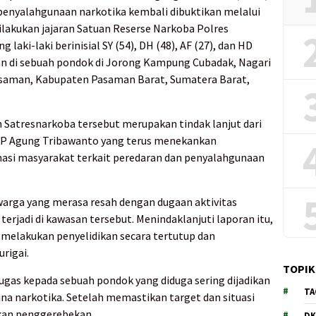
enyalahgunaan narkotika kembali dibuktikan melalui
lakukan jajaran Satuan Reserse Narkoba Polres
aki-laki berinisial SY (54), DH (48), AF (27), dan HD
n di sebuah pondok di Jorong Kampung Cubadak, Nagari
saman, Kabupaten Pasaman Barat, Sumatera Barat,
n Satresnarkoba tersebut merupakan tindak lanjut dari
BP Agung Tribawanto yang terus menekankan
asi masyarakat terkait peredaran dan penyalahgunaan
 warga yang merasa resah dengan dugaan aktivitas
erjadi di kawasan tersebut. Menindaklanjuti laporan itu,
melakukan penyelidikan secara tertutup dan
urigai.
TOPIK
gas kepada sebuah pondok yang diduga sering dijadikan
TA
a narkotika. Setelah memastikan target dan situasi
kan penggerebekan.
DK