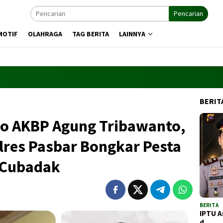
Pencarian
MOTIF
OLAHRAGA
TAG BERITA
LAINNYA
BERIT
o AKBP Agung Tribawanto,
lres Pasbar Bongkar Pesta
 Cubadak
BERITA
IPTU A
d…