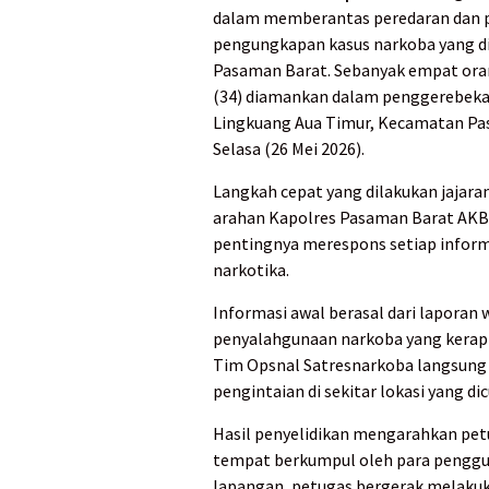
dalam memberantas peredaran dan p
pengungkapan kasus narkoba yang di
Pasaman Barat. Sebanyak empat orang l
(34) diamankan dalam penggerebeka
Lingkuang Aua Timur, Kecamatan Pa
Selasa (26 Mei 2026).
Langkah cepat yang dilakukan jajara
arahan Kapolres Pasaman Barat AK
pentingnya merespons setiap inform
narkotika.
Informasi awal berasal dari laporan
penyalahgunaan narkoba yang kerap t
Tim Opsnal Satresnarkoba langsung 
pengintaian di sekitar lokasi yang dic
Hasil penyelidikan mengarahkan petu
tempat berkumpul oleh para penggun
lapangan, petugas bergerak melaku