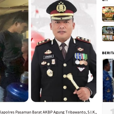
BERIT
polres Pasaman Barat AKBP Agung Tribawanto, S.I.K.,