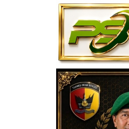
Loncat
ke
konten