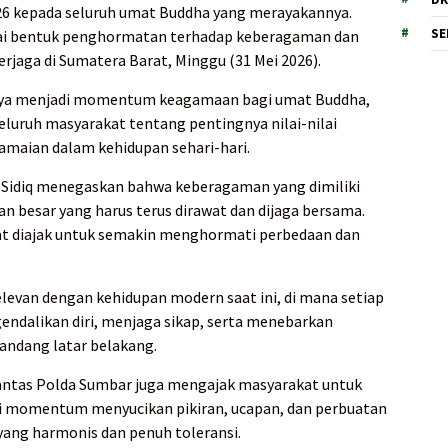
026 kepada seluruh umat Buddha yang merayakannya.
SE
ai bentuk penghormatan terhadap keberagaman dan
rjaga di Sumatera Barat, Minggu (31 Mei 2026).
anya menjadi momentum keagamaan bagi umat Buddha,
eluruh masyarakat tentang pentingnya nilai-nilai
amaian dalam kehidupan sehari-hari.
r Sidiq menegaskan bahwa keberagaman yang dimiliki
 besar yang harus terus dirawat dan dijaga bersama.
at diajak untuk semakin menghormati perbedaan dan
levan dengan kehidupan modern saat ini, di mana setiap
endalikan diri, menjaga sikap, serta menebarkan
ndang latar belakang.
antas Polda Sumbar juga mengajak masyarakat untuk
ai momentum menyucikan pikiran, ucapan, dan perbuatan
 yang harmonis dan penuh toleransi.