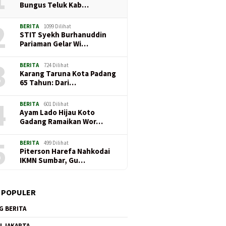
Bungus Teluk Kab…
2
BERITA
1099 Dilihat
STIT Syekh Burhanuddin
Pariaman Gelar Wi…
3
BERITA
724 Dilihat
Karang Taruna Kota Padang
65 Tahun: Dari…
4
BERITA
601 Dilihat
Ayam Lado Hijau Koto
Gadang Ramaikan Wor…
5
BERITA
499 Dilihat
Piterson Harefa Nahkodai
IKMN Sumbar, Gu…
 POPULER
G BERITA
I JAKARTA