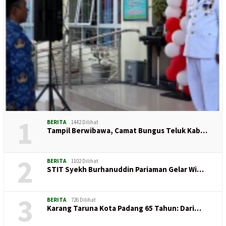
1
BERITA
1442 Dilihat
Tampil Berwibawa, Camat Bungus Teluk Kab…
2
BERITA
1102 Dilihat
STIT Syekh Burhanuddin Pariaman Gelar Wi…
3
BERITA
726 Dilihat
Karang Taruna Kota Padang 65 Tahun: Dari…