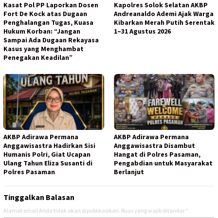
Kasat Pol PP Laporkan Dosen
Kapolres Solok Selatan AKBP
Fort De Kock atas Dugaan
Andreanaldo Ademi Ajak Warga
Penghalangan Tugas, Kuasa
Kibarkan Merah Putih Serentak
Hukum Korban: “Jangan
1–31 Agustus 2026
Sampai Ada Dugaan Rekayasa
Kasus yang Menghambat
Penegakan Keadilan”
AKBP Adirawa Permana
AKBP Adirawa Permana
Anggawisastra Hadirkan Sisi
Anggawisastra Disambut
Humanis Polri, Giat Ucapan
Hangat di Polres Pasaman,
Ulang Tahun Eliza Susanti di
Pengabdian untuk Masyarakat
Polres Pasaman
Berlanjut
Tinggalkan Balasan
Alamat email Anda tidak akan dipublikasikan.
Ruas yang wajib ditandai
*