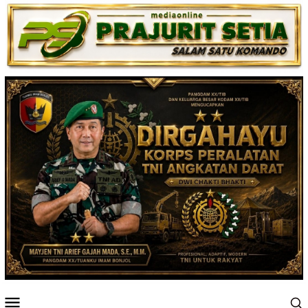
Loncat
ke
konten
Menu