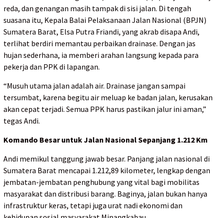
reda, dan genangan masih tampak di sisi jalan. Di tengah
suasana itu, Kepala Balai Pelaksanaan Jalan Nasional (BPJN)
Sumatera Barat, Elsa Putra Friandi, yang akrab disapa Andi,
terlihat berdiri memantau perbaikan drainase. Dengan jas
hujan sederhana, ia memberi arahan langsung kepada para
pekerja dan PPK di lapangan.
“Musuh utama jalan adalah air. Drainase jangan sampai
tersumbat, karena begitu air meluap ke badan jalan, kerusakan
akan cepat terjadi. Semua PPK harus pastikan jalur ini aman,”
tegas Andi.
Komando Besar untuk Jalan Nasional Sepanjang 1.212 Km
Andi memikul tanggung jawab besar. Panjang jalan nasional di
Sumatera Barat mencapai 1.212,89 kilometer, lengkap dengan
jembatan-jembatan penghubung yang vital bagi mobilitas
masyarakat dan distribusi barang. Baginya, jalan bukan hanya
infrastruktur keras, tetapi juga urat nadi ekonomi dan
kehidupan sosial masyarakat Minangkabau.