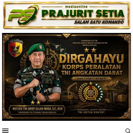
Loncat
ke
konten
Menu