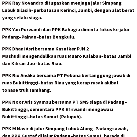
PPK Ray Novandro ditugaskan menjaga jalur Simpang
Lubuk Silasih–perbatasan Kerinci, Jambi, dengan alat berat
yang selalu siaga.
PPK Yan Purwandi dan PPK Bahagia diminta fokus ke jalur
Padang–Painan–batas Bengkulu.
PPK Dhani Asri bersama Kasatker PJN 2
Mashudi mengendalikan ruas Muaro Kalaban–batas Jambi
dan Kiliran Jao–batas Riau.
PPK Rio Andika bersama PT Pebana bertanggung jawab di
ruas Bukittinggi–batas Riau yang kerap rusak akibat
tonase truk tambang.
PPK Noor Aris Syamsu bersama PT SMS siaga di Padang–
Bukittinggi, sementara PPK Efriwandi mengawasi
Bukittinggi–batas Sumut (Palupuh).
PPK M Nasir di jalur Simpang Lubuk Alung–Padangsawah,
dan PPK Gustaf di jalur Padang–batas Sumut, berada di